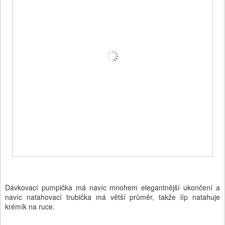
Dávkovací pumpička má navíc mnohem elegantnější ukončení a
navíc natahovací trubička má větší průměr, takže líp natahuje
krémík na ruce.
Publikoval(a)
Michaela
18th August 2016
Štítky:
Zajímavosti