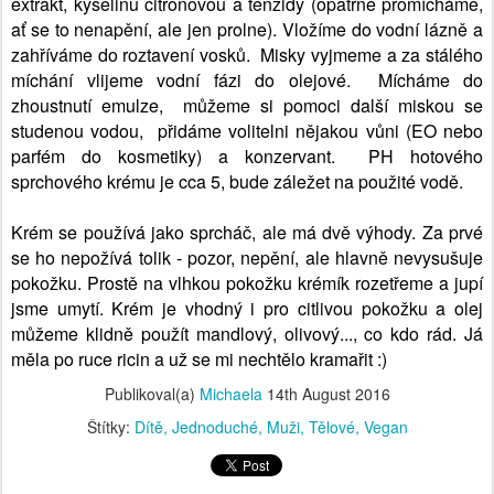
zhoustnutí emulze, můžeme si pomoci další miskou se
studenou vodou, přidáme volitelni nějakou vůni (EO nebo
parfém do kosmetiky) a konzervant. PH hotového
sprchového krému je cca 5, bude záležet na použité vodě.
Krém se používá jako sprcháč, ale má dvě výhody. Za prvé
se ho nepožívá tolik - pozor, nepění, ale hlavně nevysušuje
pokožku. Prostě na vlhkou pokožku krémík rozetřeme a jupí
jsme umytí. Krém je vhodný i pro citlivou pokožku a olej
můžeme klidně použít mandlový, olivový..., co kdo rád. Já
měla po ruce ricin a už se mi nechtělo kramařit :)
Publikoval(a)
Michaela
14th August 2016
Štítky:
Dítě
Jednoduché
Muži
Tělové
Vegan
0
Přidat komentář