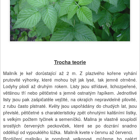
Trocha
teorie
Maliník je keř dorůstající až 2 m. Z plazivého kořene vyhání
prutovité výhonky, které mohou být jak lysé, tak jemně otrněné.
Lodyhy plodí až druhým rokem. Listy jsou střídavé, lichozpeřené,
většinou tří nebo pětičetné s jemně ostnatým řapíkem. Jednotlivé
listy jsou pak zašpičatěle vejčité, na okrajích nepravidelně pilovité,
z rubu často plstnaté. Květy jsou uspořádány do chudých lat, jsou
převislé, pětičetné s charakteristicky zpět ohnutými kališními lístky,
s velkým počtem tyčinek a semeníčků. Malina je vlastně souplodí
srostlých červených peckoviček, které se po dozrání snadno
oddělují od vypouklého lůžka. Maliník kvete v červnu až červenci.
Rozšíření maliníku je poměrně velkorysé, můžeme ho nalézt