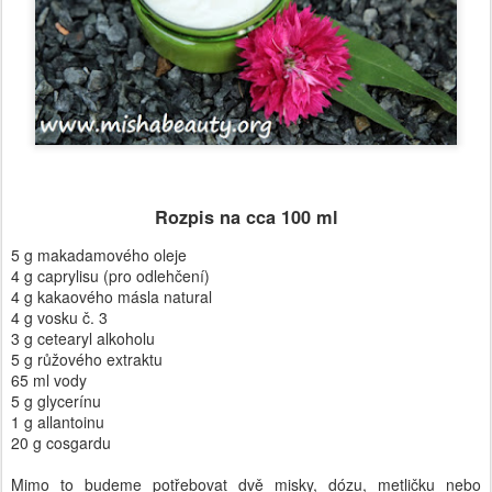
Rozpis na cca 100 ml
5 g makadamového oleje
4 g caprylisu (pro odlehčení)
4 g kakaového másla natural
4 g vosku č. 3
3 g cetearyl alkoholu
5 g růžového extraktu
65 ml vody
5 g glycerínu
1 g allantoinu
20 g cosgardu
Mimo to budeme potřebovat dvě misky, dózu, metličku nebo