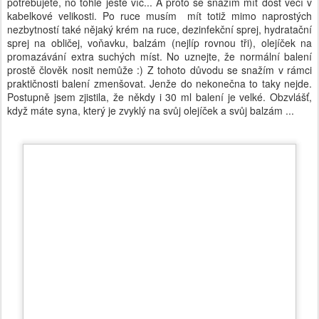
potřebujete, no tohle ještě víc... A proto se snažím mít dost věcí v
kabelkové velikosti. Po ruce musím mít totiž mimo naprostých
nezbytností také nějaký krém na ruce, dezinfekční sprej, hydratační
sprej na obličej, voňavku, balzám (nejlíp rovnou tři), olejíček na
promazávání extra suchých míst. No uznejte, že normální balení
prostě člověk nosit nemůže :) Z tohoto důvodu se snažím v rámci
praktičnosti balení zmenšovat. Jenže do nekonečna to taky nejde.
Postupně jsem zjistila, že někdy i 30 ml balení je velké. Obzvlášť,
když máte syna, který je zvyklý na svůj olejíček a svůj balzám ...