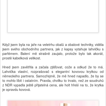
Když jsem byla na jaře na veletrhu obalů a obalové techniky, viděla
jsem svého obchodního partnera, jak z kapsy vytahuje lahvičku s
parfémem. Balení mě strašně zaujalo, protože bylo tak akorát,
prostě kabelková velikost.
Hned jsem zavětřila a začala zjišťovat, cože a odkud že to má.
Lahvička vlastní, rozprašovač s elegantní kovovou krytkou od
německého partnera. Samozřejmě, že mě hned napadlo, že by se
to mohlo líbit i ostatním. Pravda, chvilku to trvalo, než ze soudruhů
z NDR vypadla ještě přijatelná cena, ale holt hřeší na to, že krytka
je opravdu kovová.