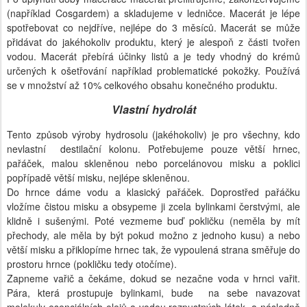
(například Cosgardem) a skladujeme v ledničce. Macerát je lépe
spotřebovat co nejdříve, nejlépe do 3 měsíců. Macerát se může
přidávat do jakéhokoliv produktu, který je alespoň z části tvořen
vodou. Macerát přebírá účinky listů a je tedy vhodný do krémů
určených k ošetřování například problematické pokožky. Používá
se v množství až 10% celkového obsahu konečného produktu.
Vlastní hydrolát
Tento způsob výroby hydrosolu (jakéhokoliv) je pro všechny, kdo
nevlastní destilační kolonu. Potřebujeme pouze větší hrnec,
pařáček, malou skleněnou nebo porcelánovou misku a poklici
popřípadě větší misku, nejlépe skleněnou.
Do hrnce dáme vodu a klasický pařáček. Doprostřed pařáčku
vložíme čistou misku a obsypeme ji zcela bylinkami čerstvými, ale
klidně i sušenými. Poté vezmeme buď pokličku (neměla by mít
přechody, ale měla by být pokud možno z jednoho kusu) a nebo
větší misku a přiklopíme hrnec tak, že vypoulená strana směřuje do
prostoru hrnce (pokličku tedy otočíme).
Zapneme vařič a čekáme, dokud se nezačne voda v hrnci vařit.
Pára, která prostupuje bylinkami, bude na sebe navazovat
molekuly esenciálních olejů a vodou rozpustných látek, a následně