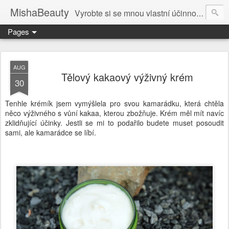
MishaBeauty
Vyrobte si se mnou vlastní účinnou kosmetiku. Návody pre výrobu vlastnej kozmetiky.
Pages
AUG
Tělový kakaový výživný krém
30
Tenhle krémík jsem vymýšlela pro svou kamarádku, která chtěla
něco výživného s vůní kakaa, kterou zbožňuje. Krém měl mít navíc
zklidňující účinky. Jestli se mi to podařilo budete muset posoudit
sami, ale kamarádce se líbí.