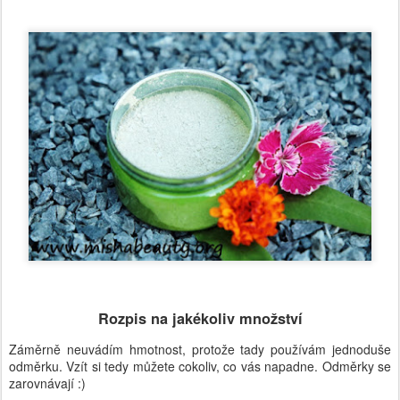
Rozpis na jakékoliv množství
Záměrně neuvádím hmotnost, protože tady používám jednoduše
odměrku. Vzít si tedy můžete cokoliv, co vás napadne. Odměrky se
zarovnávají :)
2 díly uhličitanu vápenatého
2 díly kaolínu
1 díl
lékořice pudr
1 díl
přesličky pudr