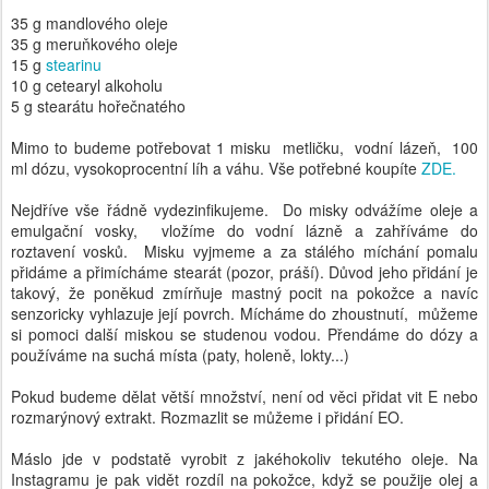
5 g stearátu hořečnatého
Mimo to budeme potřebovat 1 misku metličku, vodní lázeň, 100
ml dózu, vysokoprocentní líh a váhu. Vše potřebné koupíte
ZDE.
Nejdříve vše řádně vydezinfikujeme. Do misky odvážíme oleje a
emulgační vosky, vložíme do vodní lázně a zahříváme do
roztavení vosků. Misku vyjmeme a za stálého míchání pomalu
přidáme a přimícháme stearát (pozor, práší). Důvod jeho přidání je
takový, že poněkud zmírňuje mastný pocit na pokožce a navíc
senzoricky vyhlazuje její povrch. Mícháme do zhoustnutí, můžeme
si pomoci další miskou se studenou vodou. Přendáme do dózy a
používáme na suchá místa (paty, holeně, lokty...)
Pokud budeme dělat větší množství, není od věci přidat vit E nebo
rozmarýnový extrakt. Rozmazlit se můžeme i přidání EO.
Máslo jde v podstatě vyrobit z jakéhokoliv tekutého oleje. Na
Instagramu je pak vidět rozdíl na pokožce, když se použije olej a
máslo z oleje. Na rozdíl od oleje nezanechává máslo klasický lesklý
olejový povrch, ale pokožka je matná.
Publikoval(a)
Michaela
15th August 2016
Štítky:
Dítě
Jednoduché
Muži
Tělové
Vegan