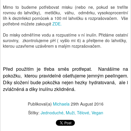
Mimo to budeme potřebovat misku (nebo ne, pokud se trefíte
rovnou do lahvičky), metličku, váhu, odměrku, vysokoprocentní
líh k dezinfekci pomůcek a 100 ml lahvičku s rozprašovačem. Vše
potřebné můžete zakoupit
ZDE.
Do misky odměříme vodu a rozpustíme v ní inulín. Přidáme ostatní
suroviny, zkontrolujeme pH ( vyšlo mi 6) a přelijeme do lahvičky,
kterou uzavřeme uzávěrem s malým rozprašovačem.
Před použitím je třeba směs protřepat. Nanášíme na
pokožku, kterou pravidelně ošetřujeme jemným peelingem.
Díky složení bude pokožka nejen hezky hydratovaná, ale i
zvláčněná a díky inulínu zklidněná.
Publikoval(a)
Michaela
29th August 2016
Štítky:
Jednoduché
Muži
Tělové
Vegan