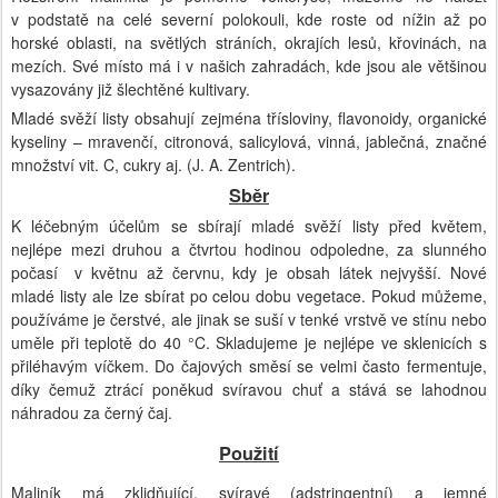
v podstatě na celé severní polokouli, kde roste od nížin až po
horské oblasti, na světlých stráních, okrajích lesů, křovinách, na
mezích. Své místo má i v našich zahradách, kde jsou ale většinou
vysazovány již šlechtěné kultivary.
Mladé svěží listy obsahují zejména třísloviny, flavonoidy, organické
kyseliny – mravenčí, citronová, salicylová, vinná, jablečná, značné
množství vit. C, cukry aj. (J. A. Zentrich).
Sběr
K léčebným účelům se sbírají mladé svěží listy před květem,
nejlépe mezi druhou a čtvrtou hodinou odpoledne, za slunného
počasí v květnu až červnu, kdy je obsah látek nejvyšší. Nové
mladé listy ale lze sbírat po celou dobu vegetace. Pokud můžeme,
používáme je čerstvé, ale jinak se suší v tenké vrstvě ve stínu nebo
uměle při teplotě do 40 °C. Skladujeme je nejlépe ve sklenicích s
přiléhavým víčkem. Do čajových směsí se velmi často fermentuje,
díky čemuž ztrácí poněkud svíravou chuť a stává se lahodnou
náhradou za černý čaj.
Použití
Maliník má zklidňující, svíravé (adstringentní) a jemné