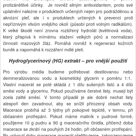
protizánětlivé účinky. Je rovněž silným antioxidantem, proto své
uplatnění nalezne v produktech určených nejen pro podrážděnou a
aknózní pleť, ale i v produktech určených k prevenci proti
nepříznivým vlivům vnějšího okolí (působí proti volným radikálům).
K velké škodě není zrovna rozšířený hydrolát (květinová voda),
který přispívá k mírnému stažení velkých pórů a normalizaci
činnosti mazových žláz. Pomáhá rovněž k regeneraci kožních
buněk a napomáhá k rozzáření mdlé pleti.
Hydroglycerínový (HG) extrakt – pro vnější použití
Pro výrobu média budeme potřebovat destilovanou nebo
demineralizovanou vodu a kosmetický glycerin v poměru 1:1.
Vlastní macerát se poté skládá z 1 dílu sušených listů a 4 dílů
směsi vody a glycerinu. Pokud používáme čerstvé listy, musejí být
zcela zalité směsí. V tomto případě je ale dobré nechat listy
alespoň den zavadnout, aby se snížil přirozený obsah vody.
Macerace probíhá až 3 týdny při pokojové teplotě, v temnu, při
občasném protřepání. Pokud máme maliník v pudrové formě,
použijeme 10 g pudru a 90 g maceračního činidla, přičemž doba
macerace se zkrátí na pouhých 24 hodin, při občasném protřepání.
Po uplynutí doby macerace macerát přefiltrujeme, zakonzervujeme