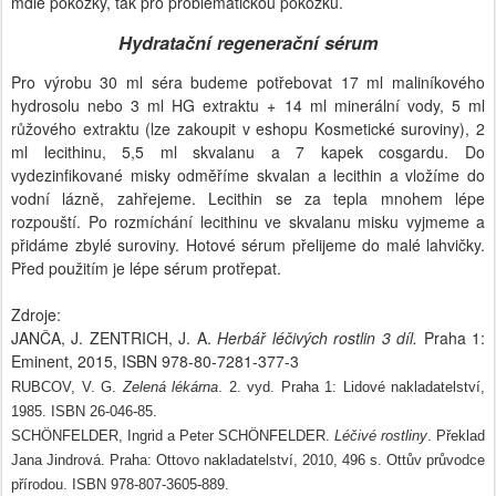
mdlé pokožky, tak pro problematickou pokožku.
Hydratační regenerační sérum
Pro výrobu 30 ml séra budeme potřebovat 17 ml maliníkového
hydrosolu nebo 3 ml HG extraktu + 14 ml minerální vody, 5 ml
růžového extraktu (lze zakoupit v eshopu Kosmetické suroviny), 2
ml lecithinu, 5,5 ml skvalanu a 7 kapek cosgardu. Do
vydezinfikované misky odměříme skvalan a lecithin a vložíme do
vodní lázně, zahřejeme. Lecithin se za tepla mnohem lépe
rozpouští. Po rozmíchání lecithinu ve skvalanu misku vyjmeme a
přidáme zbylé suroviny. Hotové sérum přelijeme do malé lahvičky.
Před použitím je lépe sérum protřepat.
Zdroje:
JANČA, J. ZENTRICH, J. A.
Herbář léčivých rostlin 3 díl.
Praha 1:
Eminent, 2015, ISBN 978-80-7281-377-3
RUBCOV, V. G.
Zelená lékárna
. 2. vyd. Praha 1: Lidové nakladatelství,
1985. ISBN 26-046-85.
SCHÖNFELDER, Ingrid a Peter SCHÖNFELDER.
Léčivé rostliny
. Překlad
Jana Jindrová. Praha: Ottovo nakladatelství, 2010, 496 s. Ottův průvodce
přírodou. ISBN 978-807-3605-889.