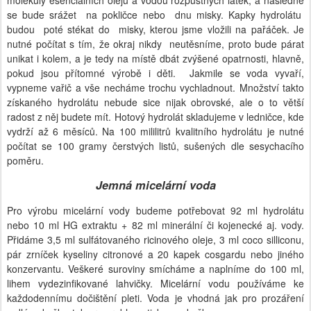
se bude srážet na pokličce nebo dnu misky. Kapky hydrolátu
budou poté stékat do misky, kterou jsme vložili na pařáček. Je
nutné počítat s tím, že okraj nikdy neutěsníme, proto bude párat
unikat i kolem, a je tedy na místě dbát zvýšené opatrnosti, hlavně,
pokud jsou přítomné výrobě i děti. Jakmile se voda vyvaří,
vypneme vařič a vše necháme trochu vychladnout. Množství takto
získaného hydrolátu nebude sice nijak obrovské, ale o to větší
radost z něj budete mít. Hotový hydrolát skladujeme v ledničce, kde
vydrží až 6 měsíců. Na 100 mililitrů kvalitního hydrolátu je nutné
počítat se 100 gramy čerstvých listů, sušených dle sesychacího
poměru.
Jemná micelární voda
Pro výrobu micelární vody budeme potřebovat 92 ml hydrolátu
nebo 10 ml HG extraktu + 82 ml minerální či kojenecké aj. vody.
Přidáme 3,5 ml sulfátovaného ricinového oleje, 3 ml coco silliconu,
pár zrníček kyseliny citronové a 20 kapek cosgardu nebo jiného
konzervantu. Veškeré suroviny smícháme a naplníme do 100 ml,
lihem vydezinfikované lahvičky. Micelární vodu používáme ke
každodennímu dočištění pleti. Voda je vhodná jak pro prozáření