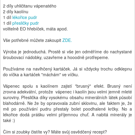
volitelně EO hřebíček, máta apod.
Vše potřebné můžete zakoupit
ZDE.
Výroba je jednoduchá. Prostě si vše jen odměříme do nachystané
šroubovací nádobky, uzavřeme a hooodně protřepeme.
Používáme na navlhčený kartáček. Já si vždycky trochu odklepnu
do víčka a kartáček "máchám" ve víčku.
Vápenec spolu s kaolínem zajistí "brusný" efekt. Brusný není
zrovna adekvátní, protože vápenec i kaolín jsou velmi jemně mleté
suroviny. Přeslička díky vysokému obsahu minerálních látek působí
blahodárně. Ne že by opravovala zubní sklovinu, ale faktem je, že
mě po používání pudru přestaly bolet poodhalené krčky. No a
lékořice dodá prášku velmi příjemnou chuť. A nabitá minerály je
také :)
Čím si zoubky čistíte vy? Máte svůj osvědčený recept?
Publikoval(a)
Michaela
17th August 2016
Štítky:
Bylinkové
Dítě
Jednoduché
Muži
Vegan