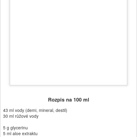
Rozpis na 100 ml
43 ml vody (demi, mineral, destil)
30 ml růžové vody
5 g glycerinu
5 ml aloe extraktu
2 g
DHA plus
4 g karotkového macerátu
5 g mandlového oleje
5 g coco silliconu
20 kapek cosgardu