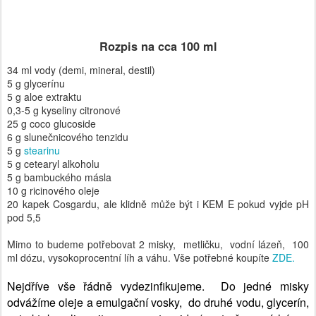
34 ml vody (demi, mineral, destil)
5 g glycerínu
5 g aloe extraktu
0,3-5 g kyseliny citronové
25 g coco glucoside
6 g slunečnicového tenzidu
5 g
stearinu
5 g cetearyl alkoholu
5 g bambuckého másla
10 g ricinového oleje
20 kapek Cosgardu, ale klidně může být i KEM E pokud vyjde pH
pod 5,5
Mimo to budeme potřebovat 2 misky, metličku, vodní lázeň, 100
ml dózu, vysokoprocentní líh a váhu. Vše potřebné koupíte
ZDE.
Nejdříve vše řádně vydezinfikujeme. Do jedné misky
odvážíme oleje a emulgační vosky, do druhé vodu, glycerín,
extrakt, kyselinu citronovou a tenzidy (opatrně promícháme,
ať se to nenapění, ale jen prolne). Vložíme do vodní lázně a
zahříváme do roztavení vosků. Misky vyjmeme a za stálého
míchání vlijeme vodní fázi do olejové. Mícháme do