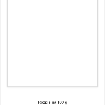
Rozpis na 100 g
35 g mandlového oleje
35 g meruňkového oleje
15 g
stearinu
10 g cetearyl alkoholu