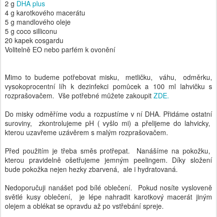
Volitelně EO nebo parfém k ovonění
Mimo to budeme potřebovat misku, metličku, váhu, odměrku,
vysokoprocentní líh k dezinfekci pomůcek a 100 ml lahvičku s
rozprašovačem. Vše potřebné můžete zakoupit
ZDE.
Do misky odměříme vodu a rozpustíme v ní DHA. Přidáme ostatní
suroviny, zkontrolujeme pH ( vyšlo mi) a přelijeme do lahvicky,
kterou uzavřeme uzávěrem s malým rozprašovačem.
Před použitím je třeba směs protřepat. Nanášíme na pokožku,
kterou pravidelně ošetřujeme jemným peelingem. Díky složení
bude pokožka nejen hezky zbarvená, ale i hydratovaná.
Nedoporučuji nanášet pod bílé oblečení. Pokud nosíte vysloveně
světlé kusy oblečení, je lépe nahradit karotkový macerát jiným
olejem a oblékat se opravdu až po vstřebání spreje.
Publikoval(a)
Michaela
11th August 2016
Štítky:
Jednoduché
Muži
Tělové
Vegan