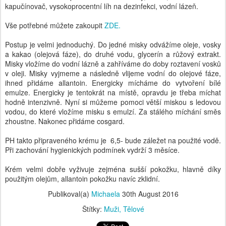
kapučínovač, vysokoprocentní líh na dezinfekci, vodní lázeň.
Vše potřebné můžete zakoupit
ZDE.
Postup je velmi jednoduchý. Do jedné misky odvážíme oleje, vosky
a kakao (olejová fáze), do druhé vodu, glycerín a růžový extrakt.
Misky vložíme do vodní lázně a zahříváme do doby roztavení vosků
v oleji. Misky vyjmeme a následně vlijeme vodní do olejové fáze,
ihned přidáme allantoin. Energicky mícháme do vytvoření bílé
emulze. Energicky je tentokrát na místě, opravdu je třeba míchat
hodně intenzivně. Nyní si můžeme pomoci větší miskou s ledovou
vodou, do které vložíme misku s emulzí. Za stálého míchání směs
zhoustne. Nakonec přidáme cosgard.
PH takto připraveného krému je 6,5- bude záležet na použité vodě.
Při zachování hygienických podmínek vydrží 3 měsíce.
Krém velmi dobře vyživuje zejména sušší pokožku, hlavně díky
použitým olejům, allantoin pokožku navíc zklidní.
Publikoval(a)
Michaela
30th August 2016
Štítky:
Muži
Tělové