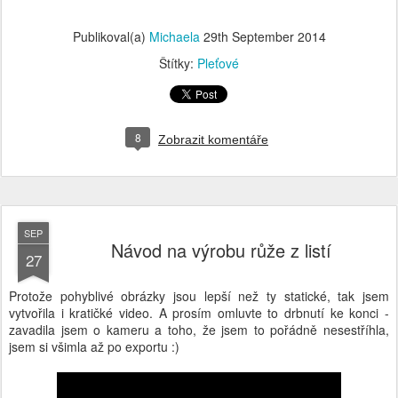
Publikoval(a)
Michaela
29th September 2014
Štítky:
Pleťové
8
Zobrazit komentáře
SEP
Návod na výrobu růže z listí
27
Protože pohyblivé obrázky jsou lepší než ty statické, tak jsem
vytvořila i kratičké video. A prosím omluvte to drbnutí ke konci -
zavadila jsem o kameru a toho, že jsem to pořádně nesestříhla,
jsem si všimla až po exportu :)