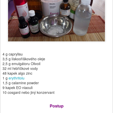
4 g caprylisu
3,5 g lískooříškového oleje
2,5 g emulgátoru Olivoil
32 ml řebříčkové vody
48 kapek algo zinc
1 g
erythritolu
1,5 g calamine powder
9 kapek EO niaouli
10 cosgard nebo jiný konzervant
Postup