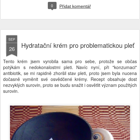
0
Přidat komentář
SEP
Hydratační krém pro problematickou pleť
26
Tento krém jsem vyrobila sama pro sebe, protože se občas
potýkám s nedokonalostmi pleti. Navíc nyní, při "konzumaci"
antibiotik, se mi rapidně zhoršil stav pleti, proto jsem byla nucena
dočasně vyměnit své osvědčené krémy. Recept obsahuje dost
nezvyklých surovin, proto se budu snažit i osvětlit význam použitých
surovin.