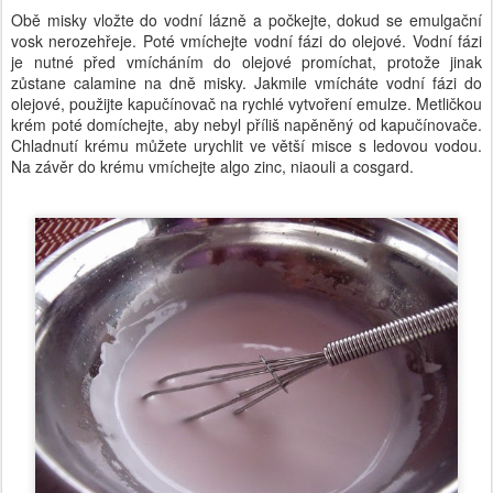
Obě misky vložte do vodní lázně a počkejte, dokud se emulgační
vosk nerozehřeje. Poté vmíchejte vodní fázi do olejové. Vodní fázi
je nutné před vmícháním do olejové promíchat, protože jinak
zůstane calamine na dně misky. Jakmile vmícháte vodní fázi do
olejové, použijte kapučínovač na rychlé vytvoření emulze. Metličkou
krém poté domíchejte, aby nebyl příliš napěněný od kapučínovače.
Chladnutí krému můžete urychlit ve větší misce s ledovou vodou.
Na závěr do krému vmíchejte algo zinc, niaouli a cosgard.