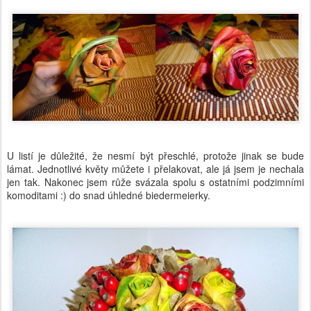
U listí je důležité, že nesmí být přeschlé, protože jinak se bude
lámat. Jednotlivé květy můžete i přelakovat, ale já jsem je nechala
jen tak. Nakonec jsem růže svázala spolu s ostatními podzimními
komoditami :) do snad úhledné biedermeierky.