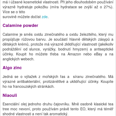
má i úžasné kosmetické vlastnosti. Při jeho dlouhodobém používání
výrazně hydratuje pokožku (míra hydratace se zvýší až o 27%).
Více se o této
surovině můžete dočíst
zde
.
Calamine powder
Calamine je směs oxidu zinečnatého a oxidu železitého, který mu
propůjčuje růžovou barvu. Je součástí hlavně dětských zásypů a
dětských krémů, protože má výrazně zklidňující vlastnosti (jakékoliv
podráždění od slunce, vyrážky, bodnutí hmyzem) a antiseptické
účinky. Koupit ho můžete třeba na Amazon nebo eBay a na
anglických webech.
Algo zinc
Jedná se o výtažek z mořských řas a síranu zinečnatého. Má
výrazné antibakteriální, protizánětlivé a uklidňující účinky. Koupíte
ho na francouzských stránkách.
Niaouli
Esenciální olej jednoho druhu čajovníku. Mně osobně klasické tea
tree moc nevoní, proto používám právě tento EO, který má téměř
shodné vlastnosti a není tak aromatický.