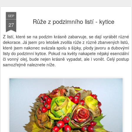
SEP
Růže z podzimního listí - kytice
27
Z listí, které se na podzim krásně zabarvuje, se dají vyrábět různé
dekorace. Já jsem pro letošek zvolila růže z různě zbarvených listů,
které jsem nakonec svázala spolu s šípky, plody javoru a dubovými
listy do podzimní kytice. Pokud na květy nakapete nějaký esenciální
či vonný olej, bude nejen krásně vypadat, ale i vonět. Celý postup
samozřejmě naleznete níže.