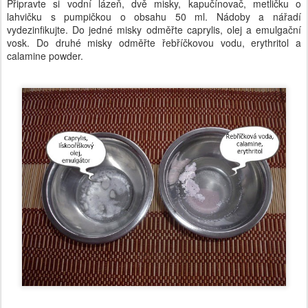
Připravte si vodní lázeň, dvě misky, kapučínovač, metličku o
lahvičku s pumpičkou o obsahu 50 ml. Nádoby a nářadí
vydezinfikujte. Do jedné misky odměřte caprylis, olej a emulgační
vosk. Do druhé misky odměřte řebříčkovou vodu, erythritol a
calamine powder.