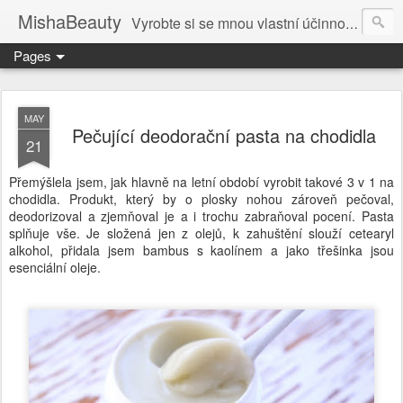
MishaBeauty
Vyrobte si se mnou vlastní účinnou kosmetiku. Návody pre výrobu vlastnej kozmetiky.
Pages
MAY
Pečující deodorační pasta na chodidla
21
Přemýšlela jsem, jak hlavně na letní období vyrobit takové 3 v 1 na
chodidla. Produkt, který by o plosky nohou zároveň pečoval,
deodorizoval a zjemňoval je a i trochu zabraňoval pocení. Pasta
splňuje vše. Je složená jen z olejů, k zahuštění slouží cetearyl
alkohol, přidala jsem bambus s kaolínem a jako třešinka jsou
esenciální oleje.