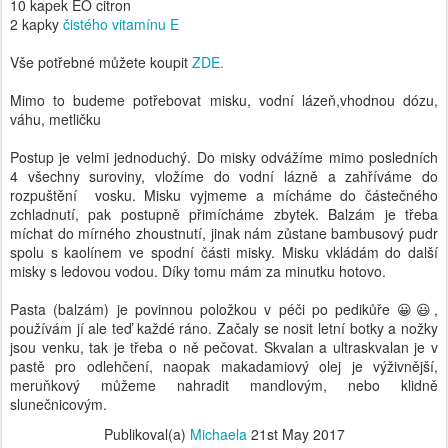
10 kapek EO citron
2 kapky
čistého vitamínu E
Vše potřebné můžete koupit
ZDE.
Mimo to budeme potřebovat misku, vodní lázeň,vhodnou dózu,
váhu, metličku
Postup je velmi jednoduchý. Do misky odvážíme mimo posledních
4 všechny suroviny, vložíme do vodní lázně a zahříváme do
rozpuštění vosku. Misku vyjmeme a mícháme do částečného
zchladnutí, pak postupně přimícháme zbytek. Balzám je třeba
míchat do mírného zhoustnutí, jinak nám zůstane bambusový pudr
spolu s kaolínem ve spodní části misky. Misku vkládám do další
misky s ledovou vodou. Díky tomu mám za minutku hotovo.
Pasta (balzám) je povinnou položkou v péči po pedikůře 😀😃,
používám jí ale teď každé ráno. Začaly se nosit letní botky a nožky
jsou venku, tak je třeba o ně pečovat. Skvalan a ultraskvalan je v
pastě pro odlehčení, naopak makadamiový olej je výživnější,
meruňkový můžeme nahradit mandlovým, nebo klidně
slunečnicovým.
Publikoval(a)
Michaela
21st May 2017