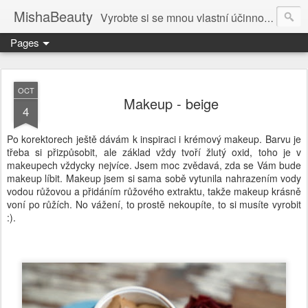
MishaBeauty
Vyrobte si se mnou vlastní účinnou kosmetiku. Návody pre výrobu vlastnej kozmetiky.
Pages
OCT
Makeup - beige
4
Po korektorech ještě dávám k inspiraci i krémový makeup. Barvu je
třeba si přizpůsobit, ale základ vždy tvoří žlutý oxid, toho je v
makeupech vždycky nejvíce. Jsem moc zvědavá, zda se Vám bude
makeup líbit. Makeup jsem si sama sobě vytunila nahrazením vody
vodou růžovou a přidáním růžového extraktu, takže makeup krásně
voní po růžích. No vážení, to prostě nekoupíte, to si musíte vyrobit
:).