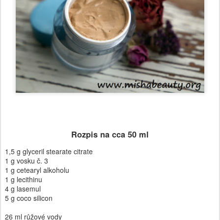
Rozpis na cca 50 ml
1,5 g glyceril stearate citrate
1 g vosku č. 3
1 g cetearyl alkoholu
1 g lecithinu
4 g lasemul
5 g coco silicon
26 ml růžové vody