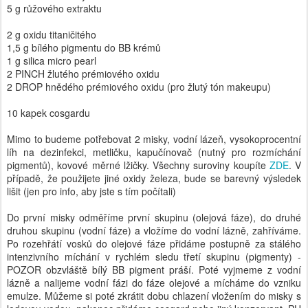
5 g růžového extraktu
2 g oxidu titaničitého
1,5 g bílého pigmentu do BB krémů
1 g silica micro pearl
2 PINCH žlutého prémiového oxidu
2 DROP hnědého prémiového oxidu (pro žlutý tón makeupu)
10 kapek cosgardu
Mimo to budeme potřebovat 2 misky, vodní lázeň, vysokoprocentní
líh na dezinfekci, metličku, kapučínovač (nutný pro rozmíchání
pigmentů), kovové měrné lžičky. Všechny suroviny koupíte
ZDE
. V
případě, že použijete jiné oxidy železa, bude se barevný výsledek
lišit (jen pro info, aby jste s tím počítali)
Do první misky odměříme první skupinu (olejová fáze), do druhé
druhou skupinu (vodní fáze) a vložíme do vodní lázně, zahříváme.
Po rozehřátí vosků do olejové fáze přidáme postupně za stálého
intenzivního míchání v rychlém sledu třetí skupinu (pigmenty) -
POZOR obzvláště bílý BB pigment práší. Poté vyjmeme z vodní
lázně a nalijeme vodní fázi do fáze olejové a mícháme do vzniku
emulze. Můžeme si poté zkrátit dobu chlazení vložením do misky s