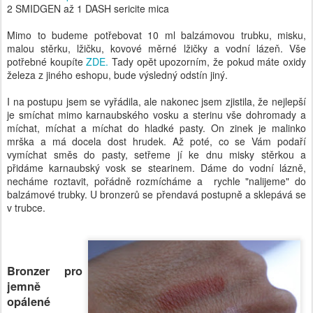
2 SMIDGEN až 1 DASH sericite mica
Mimo to budeme potřebovat 10 ml balzámovou trubku, misku,
malou stěrku, lžičku, kovové měrné lžičky a vodní lázeň. Vše
potřebné koupíte
ZDE.
Tady opět upozorním, že pokud máte oxidy
železa z jiného eshopu, bude výsledný odstín jiný.
I na postupu jsem se vyřádila, ale nakonec jsem zjistila, že nejlepší
je smíchat mimo karnaubského vosku a sterinu vše dohromady a
míchat, míchat a míchat do hladké pasty. On zinek je malinko
mrška a má docela dost hrudek. Až poté, co se Vám podaří
vymíchat směs do pasty, setřeme jí ke dnu misky stěrkou a
přidáme karnaubský vosk se stearinem. Dáme do vodní lázně,
necháme roztavit, pořádně rozmícháme a rychle "nalijeme" do
balzámové trubky. U bronzerů se přendavá postupně a sklepává se
v trubce.
Bronzer pro
jemně
opálené