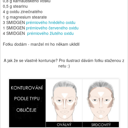
0,8 g karnaubského vosku
0,5 g stearinu
4 g oxidu zinečnatého
1 g magnesium stearate
3 SMIDGEN
prémiového hnědého oxidu
1 SMIDGEN
prémiového červeného oxidu
4 SMIDGEN
prémiového žlutého oxidu
Fotku dodám - manžel mi ho někam uklidil
A jak že se vlastně konturuje? Pro ilustraci dávám fotku staženou z
netu :)