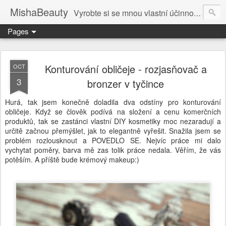
MishaBeauty
Vyrobte si se mnou vlastní účinnou kosmetiku. Návody pre výrobu vlastnej kozmetiky.
Pages
Konturování obličeje - rozjasňovač a
OCT
3
bronzer v tyčince
Hurá, tak jsem konečně doladila dva odstíny pro konturování
obličeje. Když se člověk podívá na složení a cenu komerčních
produktů, tak se zastánci vlastní DIY kosmetiky moc nezaradují a
určitě začnou přemýšlet, jak to elegantně vyřešit. Snažila jsem se
problém rozlousknout a POVEDLO SE. Nejvíc práce mi dalo
vychytat poměry, barva mě zas tolik práce nedala. Věřím, že vás
potěším. A příště bude krémový makeup:)