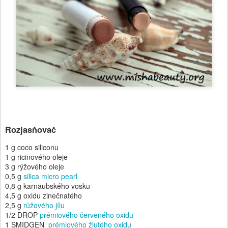
Rozjasňovač
1 g coco siliconu
1 g ricinového oleje
3 g rýžového oleje
0,5 g
silica micro pearl
0,8 g karnaubského vosku
4,5 g oxidu zinečnatého
2,5 g
růžového jílu
1/2 DROP
prémiového červeného oxidu
1 SMIDGEN
prémiového žlutého oxidu