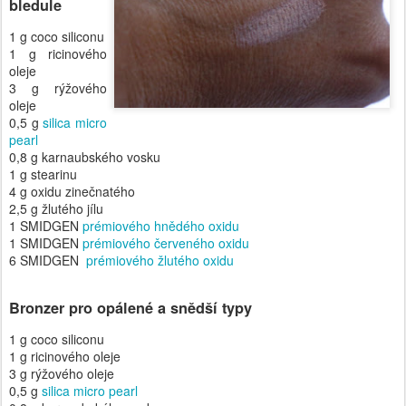
bledule
1 g coco siliconu
1 g ricinového
oleje
3 g rýžového
oleje
0,5 g
silica micro
pearl
0,8 g karnaubského vosku
1 g stearinu
4 g oxidu zinečnatého
2,5 g žlutého jílu
1 SMIDGEN
prémiového hnědého oxidu
1 SMIDGEN
prémiového červeného oxidu
6 SMIDGEN
prémiového žlutého oxidu
Bronzer pro opálené a snědší typy
1 g coco siliconu
1 g ricinového oleje
3 g rýžového oleje
0,5 g
silica micro pearl