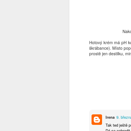
vě
od
Nako
Hotový krém má pH kol
škrábance). Místo pop
prostě jen destilku, m
O
pa
ka
Irena
9. březn
Tak ted ještě 
O
Dá se nahradit