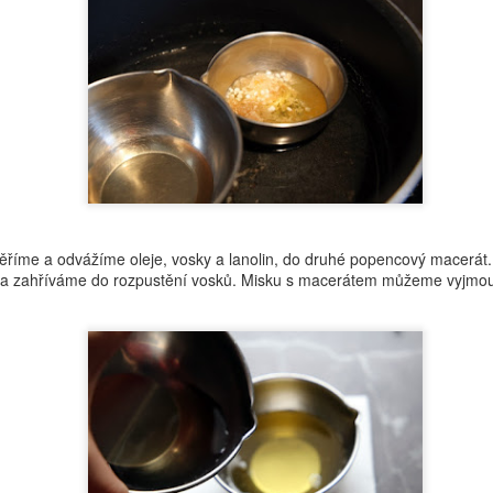
dceru. Teď jsem se k tomu konečně dokopala a sestavila jí lehký
ém, který bude harmonizovat její problematickou pleť. No a věřím, že
de inspirací i pro vás.
Koupelová máslíčka
OV
18
Určitě jste někdy použili do vany takové ty olejové barevné
říme a odvážíme oleje, vosky a lanolin, do druhé popencový macerát
kuličky, které se v lázni rozpustí. Já mám pro vás nápad na něco
 a zahříváme do rozpustění vosků. Misku s macerátem můžeme vyjmout
pšího, co zvládnete během chvilky. Navíc je to i inspirace na skvělý
rek pod stromeček - jako jo, už to zase klepe na dveře.
Inspirace - FRANKBODY Coffee Lip Scrub
OV
17
Tak po nějaké době si dovolím zase imitovat. Do emailu mi přišla