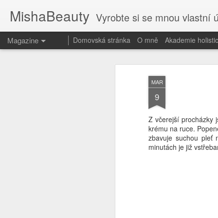
MishaBeauty
Vyrobte si se mnou vlastní 
Magazine
Domovská stránka
O mně
Akademie holist
MAR
9
Z včerejší procházky j
krému na ruce. Popenec
zbavuje suchou pleť n
minutách je již vstře