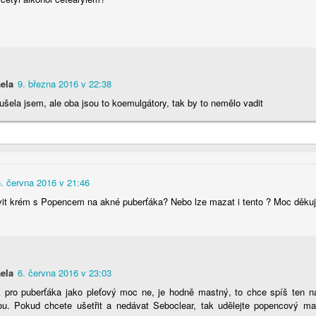
23
Určitě jste zaznamenali, že se nám poněkud rozšířila nabídka
ovesných surovin. Jak se v tom má ale jeden vyznat, když
áškové podoby mají stejné INCI? Jeden by řekl, že je to jedno a to
mé, ale nenechte se mýlit, rozdíl zde je a kupodivu dost velký.
jďme si to spolu ujasnit :).
ela
9. března 2016 v 22:38
šela jsem, ale oba jsou to koemulgátory, tak by to nemělo vadit
Růžový ovesný výživný tělový krém
CT
22
Tělová mléka jsou super, ale na noc ráda používám něco
6. června 2016 v 21:46
hutnějšího. Tenhle bohatý tělový krém je opravdu výživný, ale
vit krém s Popencem na akné puberťáka? Nebo lze mazat i tento ? Moc děku
ároveň je hydratační a má šťávu 😉, doslova a do písmene. Růže je
tiž ve formě rostlinné šťávy... Krém je velmi vhodný pro citlivou
okožku.
ela
6. června 2016 v 23:03
k pro puberťáka jako pleťový moc ne, je hodně mastný, to chce spíš ten na
ou. Pokud chcete ušetřit a nedávat Seboclear, tak udělejte popencový ma