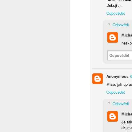
Děkuji :).
Odpovědět
pr
sa
Odpovědi
Po
Micha
nezkou
Odpovědět
O
Anonymous
Míšo, jak upra
z
to
Odpovědět
p
Odpovědi
Micha
Je ta
okurk