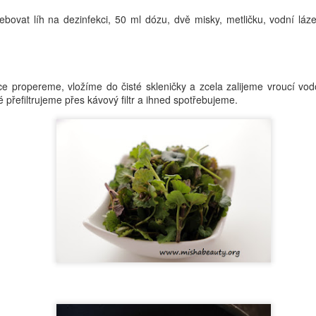
oříšcích.
napadlo. Bylinky můžete samozřejmě měnit, ale je třeba je mít v
bovat líh na dezinfekci, 50 ml dózu, dvě misky, metličku, vodní lá
udrové nebo rozemleté formě.
ce propereme, vložíme do čisté skleničky a zcela zalijeme vroucí 
é přefiltrujeme přes kávový filtr a ihned spotřebujeme.
Koupelové Thé
OV
25
Tak schválně, znáte? Tyhle sáčky jsou plné pokožce
prospěšných látek. Jejich výhodou je, že vám nezas... odpad při
ypouštění vany 😂😂😂. Dobře, to není zrovna ze slovníku dámy, ale
čitě vám mluvím, tedy spíše píši, z duše. Koupelový čaj není čajem
akovým, jakým známe, ale díky čajovým sáčkům to vypadá naprosto
žasně. Můžete samozřejmě použít i plátěné sáčky, nicméně tyto
áčky jsou rozložitelné a tedy i zkompostovatelné (bez kovových
átků sešívačky).
Pleťový krém pro náctileté
OV
18
Už nějakou dobu mě kamarádka prosí o krém pro svou náctiletou