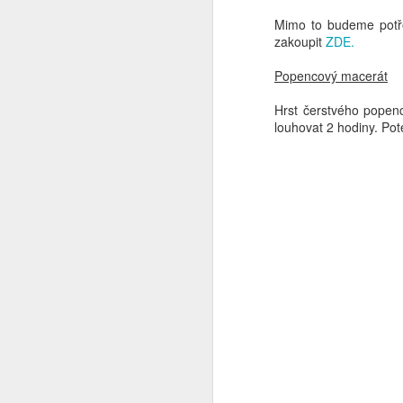
ne
Mimo to budeme potře
p
zakoupit
ZDE.
Popencový macerát
Hrst čerstvého popen
louhovat 2 hodiny. Pot
N
v
ur
t
ú
s
dr
N