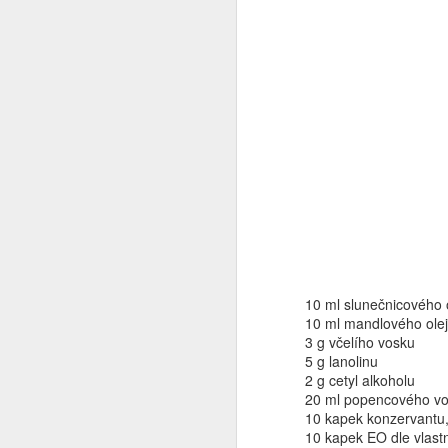
Sváteční regenerační
DEC
25
šlehané bambucké
máslo
10 ml slunečnicového 
Ptáte se proč sváteční? No
10 ml mandlového ole
protože je to dárek. Dneska ho
3 g včelího vosku
vezu mamce, tak jsem zvědavá,
5 g lanolinu
s jakou se potáži. Ono s mamkou
2 g cetyl alkoholu
je to složité, protože se ne a ne
20 ml popencového v
trefit do jejího vkusu. Tak
N
10 kapek konzervantu,
tentokrát věřím, že to vyjde.
10 kapek EO dle vlast