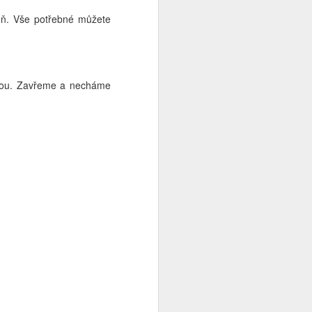
kartáčku i jiné šetrné mycí
prostředky, ale říkala jsem si, že
zeň. Vše potřebné můžete
vyzkouším sestavit mycí pudr z
toho, co mám k dispozici.
Výsledkem je pudr, který skvěle
funguje a vůbec nevysušuje.
Pokud tedy k umývání obličeje
vodou. Zavřeme a necháme
používáte nějaký jemný kartáček,
opravdu jemný, nebo jen chcete
vyzkoušet něco nového, pak se
nechte inspirovat 😉.