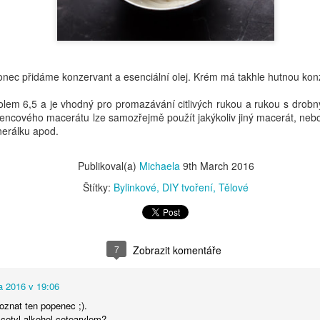
3
Čekanka je další bylinkou, kterou můžeme využít ve vlastní
kosmetice. Není to bylinka pro tyto účely hojně využívaná, ale
řím, že vás její účinky mile překvapí. Její využití je totiž trochu
lišné od bylinek, o kterých jsem již psala.
nec přidáme konzervant a esenciální olej. Krém má takhle hutnou konz
em 6,5 a je vhodný pro promazávání citlivých rukou a rukou s drobn
encového macerátu lze samozřejmě použít jakýkoliv jiný macerát, neb
inerálku apod.
Měsíčkovo levandulový balzám
CT
Publikoval(a)
Michaela
9th March 2016
28
Jednoduchý návod na výrobu balzámu, který může použít
doslova celá rodina. Hodí se jak na rozpraskané rty, tak na tvrdé
Štítky:
Bylinkové
DIY tvoření
Tělové
ty, tvrdé lokty (i když ty se občas hodí...). Prostě takový univerzál do
ždé rodiny.
7
Zobrazit komentáře
a 2016 v 19:06
poznat ten popenec ;).
Není oves jako oves
CT
 cetyl alkohol cetearylem?