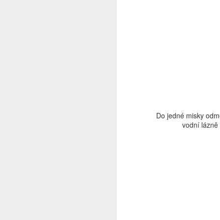
kr
bu
N
Do jedné misky odmě
vodní lázně
le
dá
N