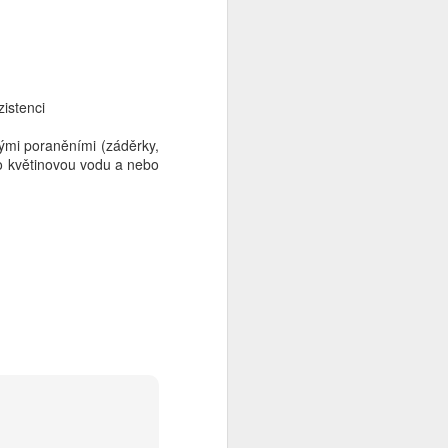
istenci
ými poraněními (záděrky,
o květinovou vodu a nebo