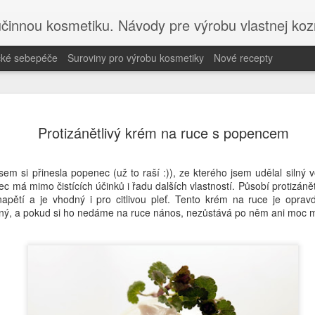
účinnou kosmetiku. Návody pre výrobu vlastnej koz
ické sebepéče
Suroviny pro výrobu kosmetiky
Nové recepty
Navštivte 
MAY
Protizánětlivý krém na ruce s popencem
22
on-line kur
Objevte holistickou péči a
sem si přinesla popenec (už to raší :)), ze kterého jsem udělal silný 
Akademií holistické sebep
 má mimo čistících účinků i řadu dalších vlastností. Působí protizánět
apětí a je vhodný i pro citlivou pleť. Tento krém na ruce je oprav
Pokud hledáte inspiraci pro
baný, a pokud si ho nedáme na ruce nános, nezůstává po něm ani moc m
k novému blogu Misha Beaut
na výrobu bezpečné DIY ko
Objevte, jak propojit příro
sdílím studiemi podložené 
holistické sebepéče.