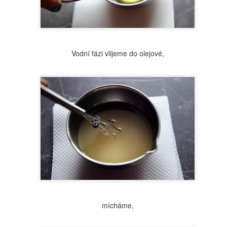
reklama na nové produkty řady FRANKBODY, tak jsem na ně
ako správně zvědavá ženská koukla. No a hned mě zaujal peeling na
y, který stojí 320,-Kč. Podotýkám, že balení má 15 ml 😂 No nekupte
... A nebyla bych to já, kdybych si nerozklikla složení a nenaznala, že
roba 15 ml balení přijde na pár korun. 15 ml ale odmítám vyrábět,
Vodní fázi vlijeme do olejové,
kže peelingu bude jednou tolik.
Blogerka roku 2017
OV
17
Děkuji všem za hlasy, kterými jste mě posunuli do finále. Ještě
dnes můžete hlasovat ZDE a rozhodnout tak o mém konečném
místění v anketě. Letos můžete sledovat přímý přenos na TV
ČKO. Vaše hlasy jsou pro mě známkou toho, že vás můj blog baví a
e má smysl. I když jsem někdy utahaná a nejraději bych se na vše
bodla, tak jsou to právě pozitivní maily a úspěch v této anketě, co
ě posunuje dál. DĚKUJI MOC.
mícháme,
Netoxická koupelna
OV
12