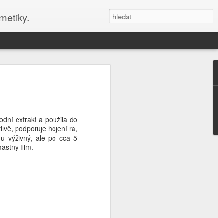
metiky.
nové stránky blogu s
zy
 DIY kosmetiku s Misha Beauty a
vodní extrakt a použila do
éče
livě, podporuje hojení ra,
du výživný, ale po cca 5
 své kosmetické tvoření, připojte se
astný film.
y! Online kurzy a blog nabízejí návody
smetiky a aromaterapeutické recepty.
du a péči o sebe s Misha Beauty. Navíc
informace na téma aromaterapie a