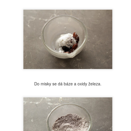
oříšcích.
napadlo. Bylinky můžete samozřejmě měnit, ale je třeba je mít v
udrové nebo rozemleté formě.
Koupelové Thé
OV
25
Tak schválně, znáte? Tyhle sáčky jsou plné pokožce
prospěšných látek. Jejich výhodou je, že vám nezas... odpad při
ypouštění vany 😂😂😂. Dobře, to není zrovna ze slovníku dámy, ale
čitě vám mluvím, tedy spíše píši, z duše. Koupelový čaj není čajem
akovým, jakým známe, ale díky čajovým sáčkům to vypadá naprosto
Do misky se dá báze a oxidy železa.
žasně. Můžete samozřejmě použít i plátěné sáčky, nicméně tyto
áčky jsou rozložitelné a tedy i zkompostovatelné (bez kovových
átků sešívačky).
Pleťový krém pro náctileté
OV
18
Už nějakou dobu mě kamarádka prosí o krém pro svou náctiletou