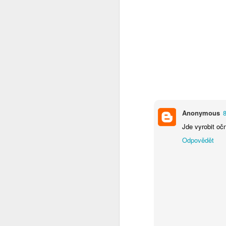
pr
sa
Po
O
Anonymous
8
Jde vyrobit oč
Odpovědět
z
to
p