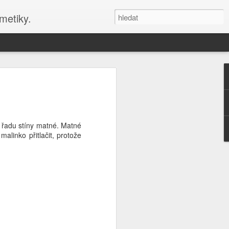
metiky.
nové stránky blogu s
zy
 DIY kosmetiku s Misha Beauty a
a řadu stíny matné. Matné
éče
alinko přitlačit, protože
 své kosmetické tvoření, připojte se
y! Online kurzy a blog nabízejí návody
smetiky a aromaterapeutické recepty.
du a péči o sebe s Misha Beauty. Navíc
informace na téma aromaterapie a