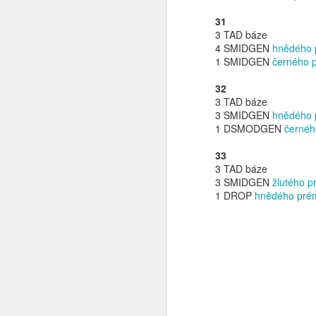
31
d
3 TAD báze
si
4 SMIDGEN
hnědého 
1 SMIDGEN
černého 
32
3 TAD báze
3 SMIDGEN
hnědého 
1 DSMODGEN
černéh
N
33
3 TAD báze
3 SMIDGEN
žlutého p
ty
1 DROP
hnědého prém
N