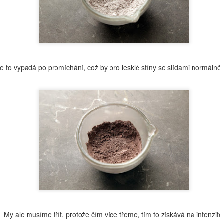
dceru. Teď jsem se k tomu konečně dokopala a sestavila jí lehký
ém, který bude harmonizovat její problematickou pleť. No a věřím, že
de inspirací i pro vás.
e to vypadá po promíchání, což by pro lesklé stíny se slídami normálně 
Koupelová máslíčka
OV
18
Určitě jste někdy použili do vany takové ty olejové barevné
kuličky, které se v lázni rozpustí. Já mám pro vás nápad na něco
pšího, co zvládnete během chvilky. Navíc je to i inspirace na skvělý
rek pod stromeček - jako jo, už to zase klepe na dveře.
Inspirace - FRANKBODY Coffee Lip Scrub
OV
My ale musíme třít, protože čím více třeme, tím to získává na intenzit
17
Tak po nějaké době si dovolím zase imitovat. Do emailu mi přišla