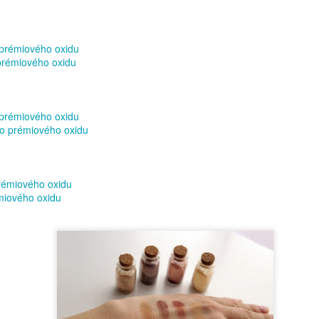
Dneska jsme se vrhla na drbání koupelny. Neděle neneděle,
prostě jindy mi na to nezbyl čas. Využila jsem toho, že jsem byla
oma dopoledne sama, a protože já moc neumím odpočívat,řekla jsem
, že se vrhnu právě na koupelnu.
prémiového oxidu
prémiového oxidu
prémiového oxidu
o prémiového oxidu
Jak na citlivou pleť
OV
9
To, že existují určité typy pleti víme. Jak se s tím ale vypořádat?
Řekla jsem si, že bych mohla dát pár tipů právě pro jednotlivé
rémiového oxidu
py. Začnu tedy pletí citlivou.
iového oxidu
Čekanka obecná– Cichorium intybus
OV