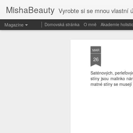
MishaBeauty
Vyrobte si se mnou vlastní 
Magazine
Domovská stránka
O mně
Akademie holist
MAR
26
Saténových, perleťovýc
stíny jsou malinko ná
matné stíny se musejí t