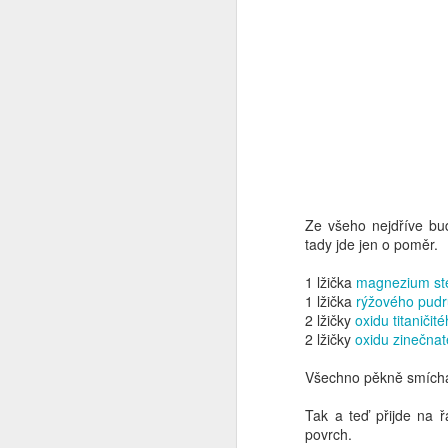
Ze všeho nejdříve bud
Sváteční regenerační
DEC
tady jde jen o poměr.
25
šlehané bambucké
máslo
1 lžička
magnezium st
1 lžička
rýžového pudr
Ptáte se proč sváteční? No
2 lžičky
oxidu titaničit
protože je to dárek. Dneska ho
2 lžičky
oxidu zinečna
vezu mamce, tak jsem zvědavá,
s jakou se potáži. Ono s mamkou
Všechno pěkně smíchá
je to složité, protože se ne a ne
trefit do jejího vkusu. Tak
N
Tak a teď přijde na 
tentokrát věřím, že to vyjde.
povrch.