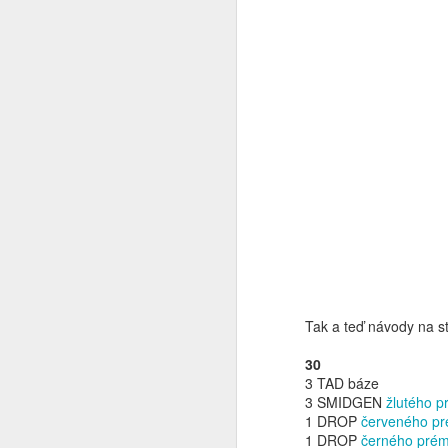
j
rt
to
vý
ta
N
u
Ó
ž
vy
Tak a teď návody na s
m
30
3 TAD báze
3 SMIDGEN
žlutého p
1 DROP
červeného pr
N
1 DROP
černého prém