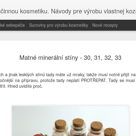
účinnou kosmetiku. Návody pre výrobu vlastnej koz
ické sebepéče
Suroviny pro výrobu kosmetiky
Nové recepty
Navštivte 
MAY
Matné minerální stíny - 30, 31, 32, 33
22
on-line kur
Objevte holistickou péči a
h a jinak lesklých stínů tady máte už mraky, takže musí notně přijít n
Akademií holistické sebep
ročnější na přípravu, protože tady neplatí PROTŘEPAT. Tady se musí m
řít. Hned uvidíte proč.
Pokud hledáte inspiraci pro
k novému blogu Misha Beaut
na výrobu bezpečné DIY ko
Objevte, jak propojit příro
sdílím studiemi podložené 
holistické sebepéče.