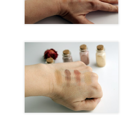
3
Čekanka je další bylinkou, kterou můžeme využít ve vlastní
kosmetice. Není to bylinka pro tyto účely hojně využívaná, ale
řím, že vás její účinky mile překvapí. Její využití je totiž trochu
lišné od bylinek, o kterých jsem již psala.
Měsíčkovo levandulový balzám
CT
28
Jednoduchý návod na výrobu balzámu, který může použít
doslova celá rodina. Hodí se jak na rozpraskané rty, tak na tvrdé
ty, tvrdé lokty (i když ty se občas hodí...). Prostě takový univerzál do
ždé rodiny.
Není oves jako oves
CT