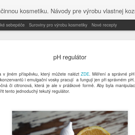
účinnou kosmetiku. Návody pre výrobu vlastnej koz
ické sebepéče
Suroviny pro výrobu kosmetiky
Nové recepty
Navštivte 
MAY
pH regulátor
22
on-line kur
Objevte holistickou péči a
 v jiném příspěvku, který můžete nalézt
ZDE
. Měření a správné pH j
Akademií holistické sebep
konzervantů i emulgační vosky pracují a fungují jen při správném pH.
léčná či citronová, která je ale v práškové formě. Aby byla manipula
Pokud hledáte inspiraci pro
řit tento jednoduchý tekutý regulátor.
k novému blogu Misha Beaut
na výrobu bezpečné DIY ko
Objevte, jak propojit příro
sdílím studiemi podložené 
holistické sebepéče.