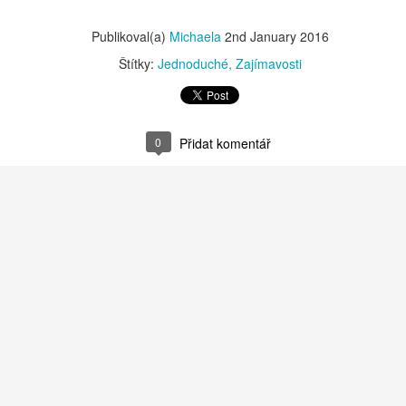
oříšcích.
napadlo. Bylinky můžete samozřejmě měnit, ale je třeba je mít v
udrové nebo rozemleté formě.
Publikoval(a)
Michaela
2nd January 2016
Štítky:
Jednoduché
Zajímavosti
0
Přidat komentář
Koupelové Thé
OV
25
Tak schválně, znáte? Tyhle sáčky jsou plné pokožce
prospěšných látek. Jejich výhodou je, že vám nezas... odpad při
ypouštění vany 😂😂😂. Dobře, to není zrovna ze slovníku dámy, ale
čitě vám mluvím, tedy spíše píši, z duše. Koupelový čaj není čajem
akovým, jakým známe, ale díky čajovým sáčkům to vypadá naprosto
žasně. Můžete samozřejmě použít i plátěné sáčky, nicméně tyto
áčky jsou rozložitelné a tedy i zkompostovatelné (bez kovových
átků sešívačky).
Pleťový krém pro náctileté
OV
18
Už nějakou dobu mě kamarádka prosí o krém pro svou náctiletou