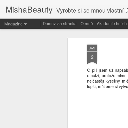
MishaBeauty
Vyrobte si se mnou vlastní 
Magazine
Domovská stránka
O mně
Akademie holist
JAN
2
O pH jsem už napsala
emulzí, protože mimo 
nejčastěji kyseliny m
lepší, můžeme si vytvo