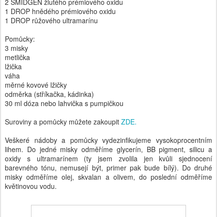
2 SMIDGEN žlutého prémiového oxidu
1 DROP hnědého prémiového oxidu
1 DROP růžového ultramarínu
Pomůcky:
3 misky
metlička
lžička
váha
měrné kovové lžičky
odměrka (stříkačka, kádinka)
30 ml dóza nebo lahvička s pumpičkou
Suroviny a pomůcky můžete zakoupit
ZDE.
Veškeré nádoby a pomůcky vydezinfikujeme vysokoprocentním
lihem. Do jedné misky odměříme glycerín, BB pigment, silicu a
oxidy s ultramarínem (ty jsem zvolila jen kvůli sjednocení
barevného tónu, nemusejí být, primer pak bude bílý). Do druhé
misky odměříme olej, skvalan a olivem, do poslední odměříme
květinovou vodu.