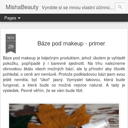
MishaBeauty
Vyrobte si se mnou vlastní účinnou kosmetiku. Návody pre výrobu vlastnej kozmetiky.
Pages
NOV
Báze pod makeup - primer
29
Báze pod makeup je báječným produktem, jehož úkolem je vyhladit
pokožku, popřípadě jí i barevně sjednotit. Na trhu nalezneme
obrovskou škálu všech možných bází, ale ty přírodní aby člověk
pohledal, o ceně ani nemluvě. Protože podkladovou bázi jsem svou
ještě neměla, byl "úkol" jasný. Vymyslet takovou, která bude
fungovat, a která bude co možná nejvíce natural. A tady je
výsledek. Pevně věřím, že se vám bude líbit.