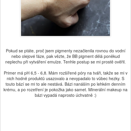
Pokud se ptáte, proč jsem pigmenty nezačlenila rovnou do vodní
nebo olejové fáze, pak vězte, že BB pigment dělá poněkud
neplechu při vytváření emulze. Tenhle postup se mi prostě ověřil.
Primer má pH 6,5 - 6,8. Mám rozšířené póry na tváři, takže se mi v
nich hodně produktů usazovalo a nevypadalo to vůbec hezky. S
touto bází se mi to ale nestává. Bázi nanáším po lehkém denním
krému, a po rozetření je pokožka jako samet. Minerální makeup na
bázi vypadá naprosto úchvatně :)