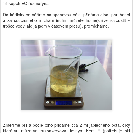
15 kapek EO rozmarýna
Do kádinky odměříme šamponovou bázi, přidáme aloe, panthenol
a za současného míchání inulín (můžete ho nejdříve rozpustit v
trošce vody, ale já jsem v časovém presu), promícháme.
Změříme pH a podle toho přidáme cca 2 ml jablečného octa, díky
kterému můžeme zakonzervovat levným Kem E (potřebuje pH