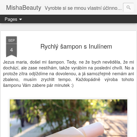
MishaBeauty
Vyrobte si se mnou vlastní účinnou kosmetiku. Návody pre výrobu vlastnej kozmetiky.
Pages
SEP
Rychlý šampon s Inulínem
4
Jezus maria, došel mi šampon. Tedy, ne že bych nevěděla, že mi
dochází, ale zase nestíhám, takže vyrábím na poslední chvíli. No a
protože zítra odjíždíme na dovolenou, a já samozřejmě nemám ani
zbaleno, musím zrychlit tempo. Každopádně výroba tohoto
šamponu Vám zabere pár minutek :)