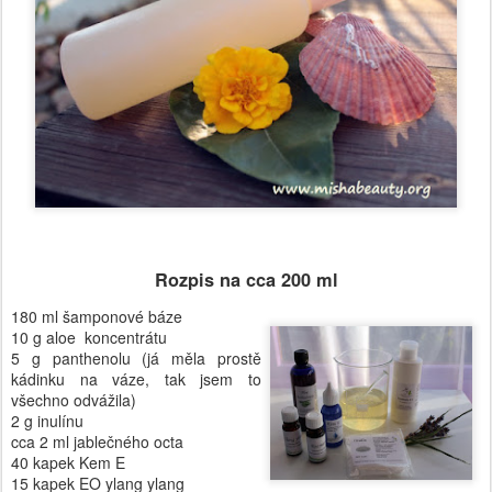
Rozpis na cca 200 ml
180 ml šamponové báze
10 g aloe koncentrátu
5 g panthenolu (já měla prostě
kádinku na váze, tak jsem to
všechno odvážila)
2 g inulínu
cca 2 ml jablečného octa
40 kapek Kem E
15 kapek EO ylang ylang