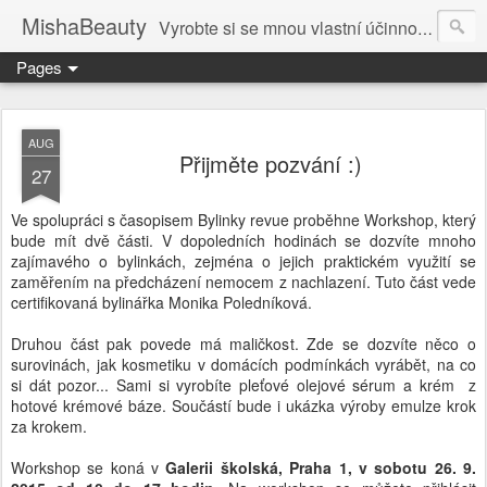
MishaBeauty
Vyrobte si se mnou vlastní účinnou kosmetiku. Návody pre výrobu vlastnej kozmetiky.
Pages
AUG
Přijměte pozvání :)
27
Ve spolupráci s časopisem Bylinky revue proběhne Workshop, který
bude mít dvě části. V dopoledních hodinách se dozvíte mnoho
zajímavého o bylinkách, zejména o jejich praktickém využití se
zaměřením na předcházení nemocem z nachlazení. Tuto část vede
certifikovaná bylinářka Monika Poledníková.
Druhou část pak povede má maličkost. Zde se dozvíte něco o
surovinách, jak kosmetiku v domácích podmínkách vyrábět, na co
si dát pozor... Sami si vyrobíte pleťové olejové sérum a krém z
hotové krémové báze. Součástí bude i ukázka výroby emulze krok
za krokem.
Workshop se koná v
Galerii školská, Praha 1, v sobotu 26. 9.