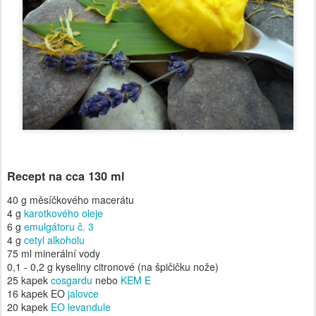
Recept na cca 130 ml
40 g měsíčkového macerátu
4 g
karotkového oleje
6 g
emulgátoru č. 3
4 g
cetyl alkoholu
75 ml minerální vody
0,1 - 0,2 g kyseliny citronové (na špičičku nože)
25 kapek
cosgardu
nebo
KEM E
16 kapek EO
jalovce
20 kapek
EO levandule