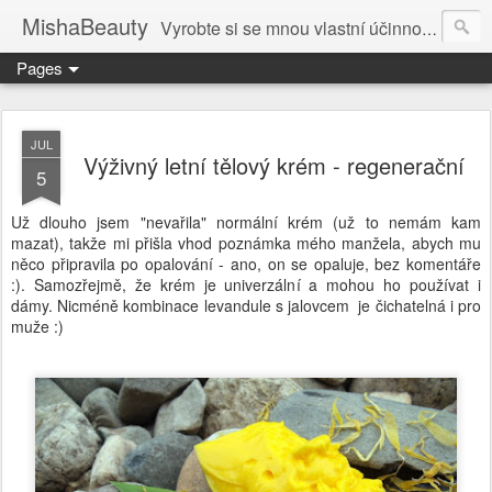
MishaBeauty
Vyrobte si se mnou vlastní účinnou kosmetiku. Návody pre výrobu vlastnej kozmetiky.
Pages
JUL
Výživný letní tělový krém - regenerační
5
Už dlouho jsem "nevařila" normální krém (už to nemám kam
mazat), takže mi přišla vhod poznámka mého manžela, abych mu
něco připravila po opalování - ano, on se opaluje, bez komentáře
:). Samozřejmě, že krém je univerzální a mohou ho používat i
dámy. Nicméně kombinace levandule s jalovcem je čichatelná i pro
muže :)