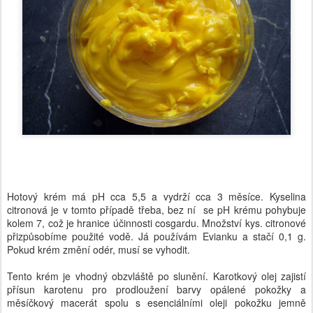
Hotový krém má pH cca 5,5 a vydrží cca 3 měsíce. Kyselina
citronová je v tomto případě třeba, bez ní se pH krému pohybuje
kolem 7, což je hranice účinnosti cosgardu. Množství kys. citronové
přizpůsobíme použité vodě. Já používám Evianku a stačí 0,1 g.
Pokud krém změní odér, musí se vyhodit.
Tento krém je vhodný obzvláště po slunění. Karotkový olej zajistí
přísun karotenu pro prodloužení barvy opálené pokožky a
měsíčkový macerát spolu s esenciálními oleji pokožku jemně