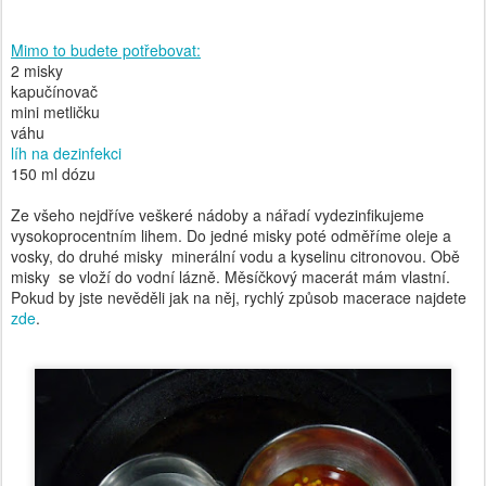
Mimo to budete potřebovat:
2 misky
kapučínovač
mini metličku
váhu
líh na dezinfekci
150 ml dózu
Ze všeho nejdříve veškeré nádoby a nářadí vydezinfikujeme
vysokoprocentním lihem. Do jedné misky poté odměříme oleje a
vosky, do druhé misky minerální vodu a kyselinu citronovou. Obě
misky se vloží do vodní lázně. Měsíčkový macerát mám vlastní.
Pokud by jste nevěděli jak na něj, rychlý způsob macerace najdete
zde
.