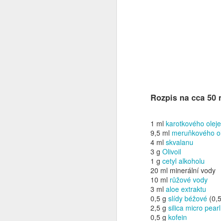
Rozpis na cca 50 
Sváteční regenerační
DEC
1 ml
karotkového oleje
25
šlehané bambucké
9,5 ml
meruňkového ol
máslo
4 ml
skvalanu
Ptáte se proč sváteční? No
3 g
Olivoil
protože je to dárek. Dneska ho
1 g
cetyl alkoholu
vezu mamce, tak jsem zvědavá,
20 ml minerální vody
s jakou se potáži. Ono s mamkou
10 ml
růžové vody
je to složité, protože se ne a ne
3 ml
aloe extraktu
trefit do jejího vkusu. Tak
0,5 g
slídy béžové
(0,
N
tentokrát věřím, že to vyjde.
2,5 g
silica micro pearl
0,5 g
kofein