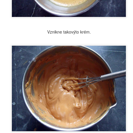
Dneska jsme se vrhla na drbání koupelny. Neděle neneděle,
prostě jindy mi na to nezbyl čas. Využila jsem toho, že jsem byla
oma dopoledne sama, a protože já moc neumím odpočívat,řekla jsem
, že se vrhnu právě na koupelnu.
Vznikne takovýto krém.
Jak na citlivou pleť
OV
9
To, že existují určité typy pleti víme. Jak se s tím ale vypořádat?
Řekla jsem si, že bych mohla dát pár tipů právě pro jednotlivé
py. Začnu tedy pletí citlivou.
Čekanka obecná– Cichorium intybus
OV