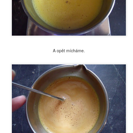
reklama na nové produkty řady FRANKBODY, tak jsem na ně
ako správně zvědavá ženská koukla. No a hned mě zaujal peeling na
y, který stojí 320,-Kč. Podotýkám, že balení má 15 ml 😂 No nekupte
... A nebyla bych to já, kdybych si nerozklikla složení a nenaznala, že
roba 15 ml balení přijde na pár korun. 15 ml ale odmítám vyrábět,
kže peelingu bude jednou tolik.
A opět mícháme.
Blogerka roku 2017
OV
17
Děkuji všem za hlasy, kterými jste mě posunuli do finále. Ještě
dnes můžete hlasovat ZDE a rozhodnout tak o mém konečném
místění v anketě. Letos můžete sledovat přímý přenos na TV
ČKO. Vaše hlasy jsou pro mě známkou toho, že vás můj blog baví a
e má smysl. I když jsem někdy utahaná a nejraději bych se na vše
bodla, tak jsou to právě pozitivní maily a úspěch v této anketě, co
ě posunuje dál. DĚKUJI MOC.
Netoxická koupelna
OV
12