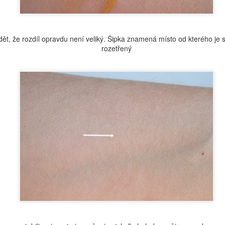
23
Určitě jste zaznamenali, že se nám poněkud rozšířila nabídka
ovesných surovin. Jak se v tom má ale jeden vyznat, když
áškové podoby mají stejné INCI? Jeden by řekl, že je to jedno a to
vidět, že rozdíl opravdu není veliký. Šipka znamená místo od kterého 
mé, ale nenechte se mýlit, rozdíl zde je a kupodivu dost velký.
rozetřený
jďme si to spolu ujasnit :).
Růžový ovesný výživný tělový krém
CT
22
Tělová mléka jsou super, ale na noc ráda používám něco
hutnějšího. Tenhle bohatý tělový krém je opravdu výživný, ale
ároveň je hydratační a má šťávu 😉, doslova a do písmene. Růže je
tiž ve formě rostlinné šťávy... Krém je velmi vhodný pro citlivou
okožku.