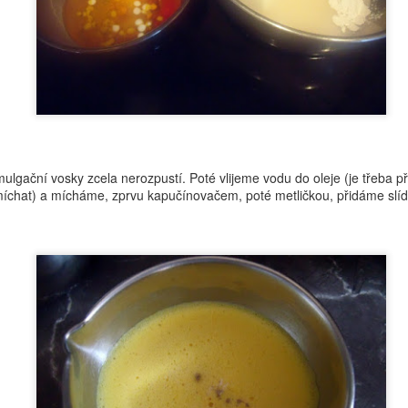
dceru. Teď jsem se k tomu konečně dokopala a sestavila jí lehký
ém, který bude harmonizovat její problematickou pleť. No a věřím, že
de inspirací i pro vás.
Koupelová máslíčka
OV
ulgační vosky zcela nerozpustí.
Poté vlijeme vodu do oleje (je třeba 
18
íchat) a mícháme, zprvu kapučínovačem, poté metličkou, přidáme slíd
Určitě jste někdy použili do vany takové ty olejové barevné
kuličky, které se v lázni rozpustí. Já mám pro vás nápad na něco
pšího, co zvládnete během chvilky. Navíc je to i inspirace na skvělý
rek pod stromeček - jako jo, už to zase klepe na dveře.
Inspirace - FRANKBODY Coffee Lip Scrub
OV
17
Tak po nějaké době si dovolím zase imitovat. Do emailu mi přišla