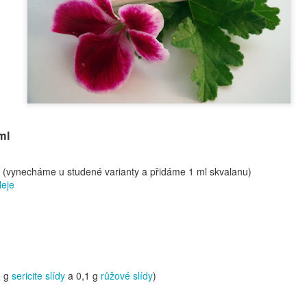
ml
Olej na ruce - noční
Domácí čokoláda
DEC
DEC
(vynecháme u studené varianty a přidáme 1 ml skvalanu)
16
16
péče
Před nedávnem jsem se
eje
zmínila, že budu vyrábět
Pokud máte pocit, že Vaše ruce
domácí čokoládu, takže tady je
prostě potřebují něco extra,
jeden z mnoha receptů. Jedná se
můžete vyzkoušet tento
o mléčkou čokoládu (ze sojového
jednoduchý ale účinný olej na
mléka). Recept si můžete
ruce, který se roztírá po koupeli,
samozřejmě přizpůsobit. Chuť
před spaním. Je to také pěkný
bude záviset na použitém kakau,
dárek k Vánocům.
Tělový sprchový muffin
5 g
sericite slídy
a 0,1 g
růžové slídy
)
OV
mléku, cukru a přidaném
29
Já vím, já vím, ten název. Ale jak by jste to pojmenovali vy?
sušeném či kandovaném ovoci a
Mýdlo to v pravém slova smyslu není, tak mě nic jiného