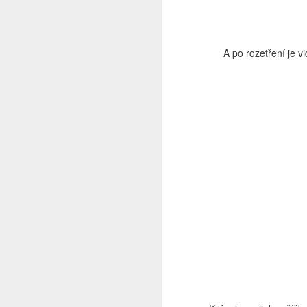
pr
A po rozetření je 
sa
Po
O
z
to
p