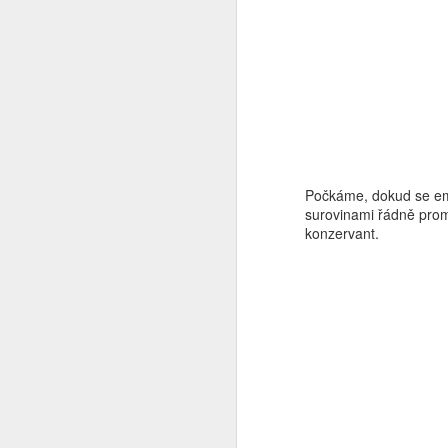
kr
bu
N
Počkáme, dokud se em
surovinami řádně prom
konzervant.
le
dá
N