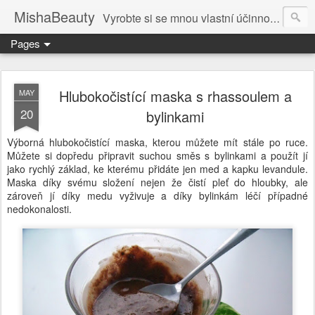
MishaBeauty
Vyrobte si se mnou vlastní účinnou kosmetiku. Návody pre výrobu vlastnej kozmetiky.
Pages
Hlubokočistící maska s rhassoulem a
MAY
20
bylinkami
Výborná hlubokočistící maska, kterou můžete mít stále po ruce.
Můžete si dopředu připravit suchou směs s bylinkami a použít jí
jako rychlý základ, ke kterému přidáte jen med a kapku levandule.
Maska díky svému složení nejen že čistí pleť do hloubky, ale
zároveň jí díky medu vyživuje a díky bylinkám léčí případné
nedokonalosti.