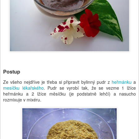
Postup
Ze všeho nejdříve je třeba si připravit bylinný pudr z
heřmánku
a
mesíčku lékařského
. Pudr se vyrobí tak, že se vezme 1 lžíce
heřmánku a 2 lžíce měsíčku (je podstatně lehčí) a nasucho
rozmixuje v mixéru.