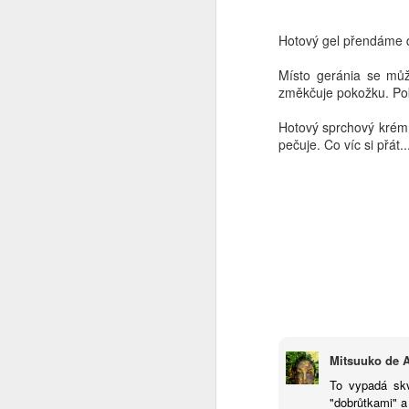
Hotový gel přendáme d
pr
sa
Místo geránia se mů
Po
změkčuje pokožku. Pok
Hotový sprchový krém 
pečuje. Co víc si přát..
O
z
to
p
Mitsuuko de 
To vypadá sk
"dobrůtkami" a