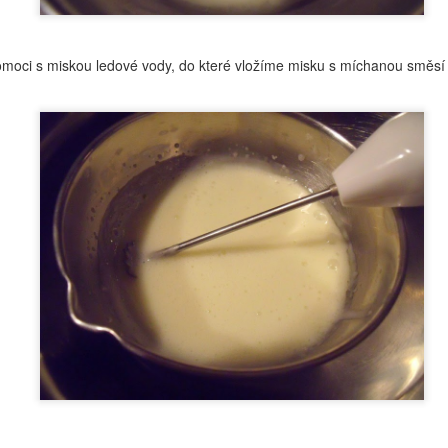
Dneska jsme se vrhla na drbání koupelny. Neděle neneděle,
prostě jindy mi na to nezbyl čas. Využila jsem toho, že jsem byla
oma dopoledne sama, a protože já moc neumím odpočívat,řekla jsem
, že se vrhnu právě na koupelnu.
moci s miskou ledové vody, do které vložíme misku s míchanou směsí 
Jak na citlivou pleť
OV
9
To, že existují určité typy pleti víme. Jak se s tím ale vypořádat?
Řekla jsem si, že bych mohla dát pár tipů právě pro jednotlivé
py. Začnu tedy pletí citlivou.
Čekanka obecná– Cichorium intybus
OV