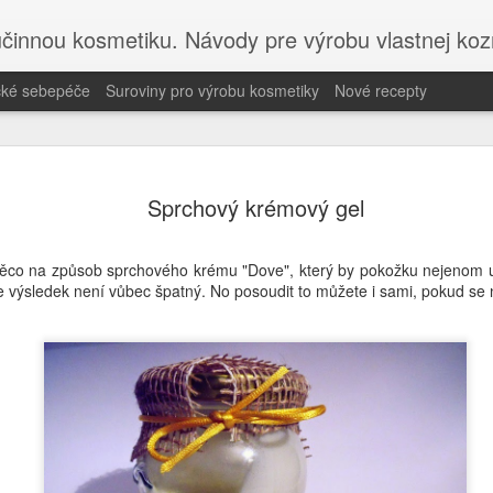
účinnou kosmetiku. Návody pre výrobu vlastnej koz
ické sebepéče
Suroviny pro výrobu kosmetiky
Nové recepty
Navštivte 
MAY
Sprchový krémový gel
22
on-line kur
Objevte holistickou péči a
 něco na způsob sprchového krému "Dove", který by pokožku nejenom um
Akademií holistické sebep
e výsledek není vůbec špatný. No posoudit to můžete i sami, pokud se n
Pokud hledáte inspiraci pro
k novému blogu Misha Beaut
na výrobu bezpečné DIY ko
Objevte, jak propojit příro
sdílím studiemi podložené 
holistické sebepéče.