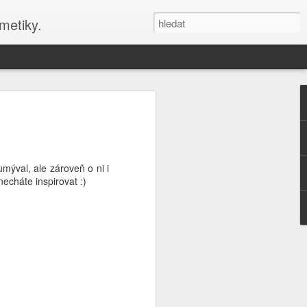
metiky.
nové stránky blogu s
zy
 DIY kosmetiku s Misha Beauty a
ýval, ale zároveň o ni i
éče
echáte inspirovat :)
 své kosmetické tvoření, připojte se
y! Online kurzy a blog nabízejí návody
smetiky a aromaterapeutické recepty.
du a péči o sebe s Misha Beauty. Navíc
informace na téma aromaterapie a