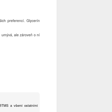
šich preferencí.
Glycerín
 umývá, ale zároveň o ní
 BTMS a všemi ostatními