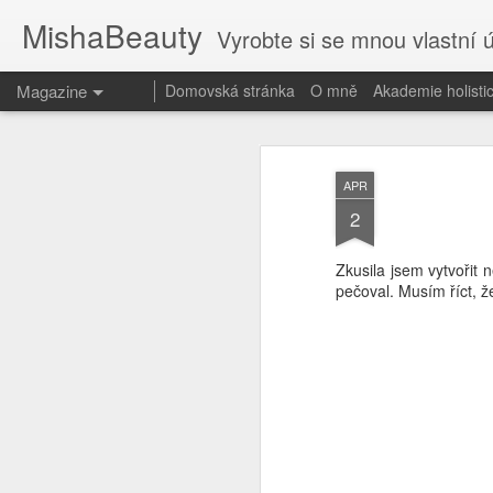
MishaBeauty
Vyrobte si se mnou vlastní 
Magazine
Domovská stránka
O mně
Akademie holist
APR
2
Zkusila jsem vytvořit
pečoval. Musím říct, ž