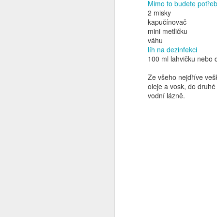
Mimo to budete potřeb
ne
2 misky
p
kapučínovač
mini metličku
váhu
líh na dezinfekci
100 ml lahvičku nebo 
Ze všeho nejdříve veš
oleje a vosk, do druhé
N
vodní lázně.
v
ur
t
ú
s
dr
N