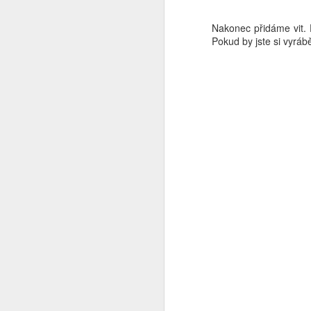
Nakonec přidáme vit. 
vě
Pokud by jste si vyrábě
od
O
pa
ka
O