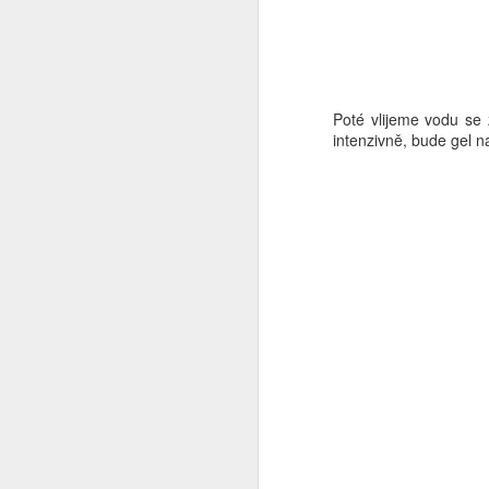
j
rt
to
vý
Poté vlijeme vodu se
ta
intenzivně, bude gel 
N
u
Ó
ž
vy
m
N