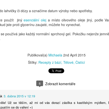
23
Určitě jste zaznamenali, že se nám poněkud rozšířila nabídka
ovesných surovin. Jak se v tom má ale jeden vyznat, když
o lahvičky či dózy a označíme datum výroby nebo spotřeby.
áškové podoby mají stejné INCI? Jeden by řekl, že je to jedno a to
mé, ale nenechte se mýlit, rozdíl zde je a kupodivu dost velký.
že použít jiný
esenciální olej
a místo olivového oleje jiný, podle Va
jďme si to spolu ujasnit :).
ud jste proti glycerínu zaujaté, můžete ho vynechat.
se používá jako každý normální sprchový gel. Pokožku nejenže jemně
.
Růžový ovesný výživný tělový krém
CT
Publikoval(a)
Michaela
2nd April 2015
22
Tělová mléka jsou super, ale na noc ráda používám něco
Štítky:
Recepty z bází
Tělové
Čistící
hutnějšího. Tenhle bohatý tělový krém je opravdu výživný, ale
ároveň je hydratační a má šťávu 😉, doslova a do písmene. Růže je
tiž ve formě rostlinné šťávy... Krém je velmi vhodný pro citlivou
okožku.
6
Zobrazit komentáře
Ak
3. dubna 2015 v 12:19
věle! Už se těším, až mi od vás dorazí zásilka s kastilským mýdlem,
 pustím se do vaření =)