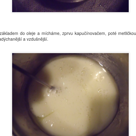
reklama na nové produkty řady FRANKBODY, tak jsem na ně
ako správně zvědavá ženská koukla. No a hned mě zaujal peeling na
y, který stojí 320,-Kč. Podotýkám, že balení má 15 ml 😂 No nekupte
... A nebyla bych to já, kdybych si nerozklikla složení a nenaznala, že
roba 15 ml balení přijde na pár korun. 15 ml ale odmítám vyrábět,
 základem do oleje a mícháme, zprvu kapučínovačem, poté metličko
kže peelingu bude jednou tolik.
nadýchanější a vzdušnější.
Blogerka roku 2017
OV
17
Děkuji všem za hlasy, kterými jste mě posunuli do finále. Ještě
dnes můžete hlasovat ZDE a rozhodnout tak o mém konečném
místění v anketě. Letos můžete sledovat přímý přenos na TV
ČKO. Vaše hlasy jsou pro mě známkou toho, že vás můj blog baví a
e má smysl. I když jsem někdy utahaná a nejraději bych se na vše
bodla, tak jsou to právě pozitivní maily a úspěch v této anketě, co
ě posunuje dál. DĚKUJI MOC.
Netoxická koupelna
OV
12