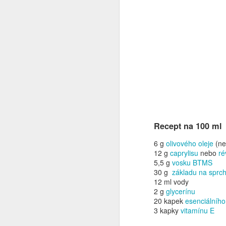
Sváteční regenerační
DEC
Recept na 100 ml
25
šlehané bambucké
máslo
6 g
olivového oleje
(ne
12 g
caprylisu
nebo
ré
Ptáte se proč sváteční? No
5,5 g
vosku BTMS
protože je to dárek. Dneska ho
30 g
základu na sprc
vezu mamce, tak jsem zvědavá,
12 ml vody
s jakou se potáži. Ono s mamkou
2 g
glycerínu
je to složité, protože se ne a ne
20 kapek
esenciálního
trefit do jejího vkusu. Tak
N
3 kapky
vitamínu E
tentokrát věřím, že to vyjde.