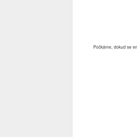
kr
bu
Počkáme, dokud se emu
N
le
dá
N