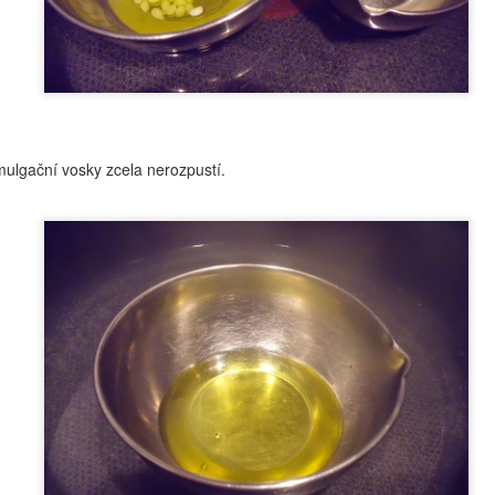
dceru. Teď jsem se k tomu konečně dokopala a sestavila jí lehký
ém, který bude harmonizovat její problematickou pleť. No a věřím, že
de inspirací i pro vás.
lgační vosky zcela nerozpustí.
Koupelová máslíčka
OV
18
Určitě jste někdy použili do vany takové ty olejové barevné
kuličky, které se v lázni rozpustí. Já mám pro vás nápad na něco
pšího, co zvládnete během chvilky. Navíc je to i inspirace na skvělý
rek pod stromeček - jako jo, už to zase klepe na dveře.
Inspirace - FRANKBODY Coffee Lip Scrub
OV
17
Tak po nějaké době si dovolím zase imitovat. Do emailu mi přišla