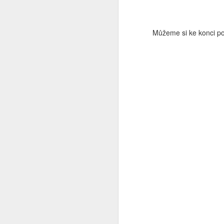
d
si
Můžeme si ke konci po
N
ty
N