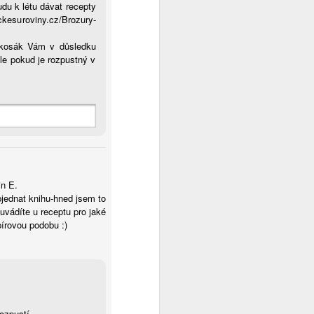
udu k létu dávat recepty
kesuroviny.cz/Brozury-
kokosák Vám v důsledku
ale pokud je rozpustný v
in E.
bjednat knihu-hned jsem to
 uvádíte u receptu pro jaké
pírovou podobu :)
ozpustí...