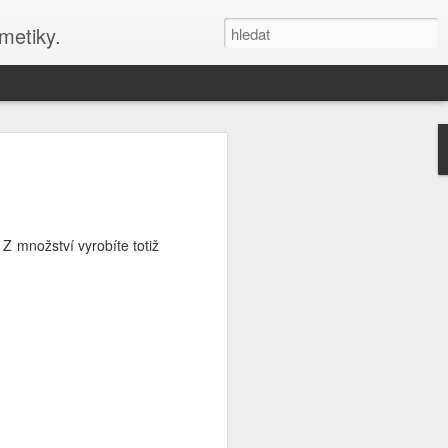
metiky.
nové stránky blogu s
zy
 DIY kosmetiku s Misha Beauty a
 Z množství vyrobíte totiž
éče
 své kosmetické tvoření, připojte se
y! Online kurzy a blog nabízejí návody
smetiky a aromaterapeutické recepty.
du a péči o sebe s Misha Beauty. Navíc
informace na téma aromaterapie a