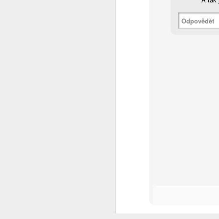
j
Odpovědět
rt
to
vý
ta
N
u
Ó
ž
vy
m
N