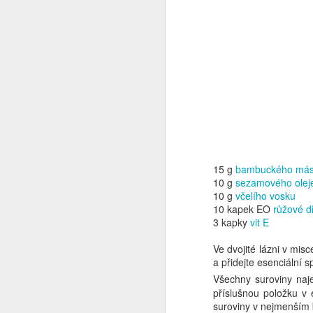
Sváteční regenerační
DEC
15 g
bambuckého más
25
šlehané bambucké
10 g
sezamového olej
máslo
10 g
včelího vosku
10 kapek EO
růžové d
Ptáte se proč sváteční? No
3 kapky
vit E
protože je to dárek. Dneska ho
vezu mamce, tak jsem zvědavá,
Ve dvojité lázni v mis
s jakou se potáži. Ono s mamkou
a přidejte esenciální s
je to složité, protože se ne a ne
Všechny suroviny na
trefit do jejího vkusu. Tak
N
příslušnou položku v
tentokrát věřím, že to vyjde.
suroviny v nejmenším 