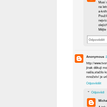
Musí s
kr
na le
bu
a-kni
Použí
nejvíc
olejíc
Mějte 
Odpovědět
N
Anonymous
le
http://www.tvor
dá
jinak děkuji m
našla,stačilo k
množství je ur
Odpovědět
Odpovědi
N
Micha
A tak 