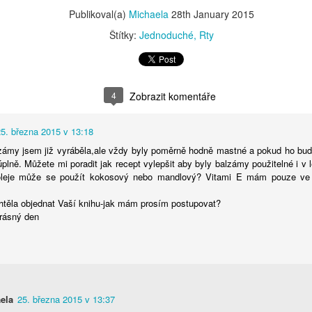
oříšcích.
napadlo. Bylinky můžete samozřejmě měnit, ale je třeba je mít v
Publikoval(a)
Michaela
28th January 2015
udrové nebo rozemleté formě.
Štítky:
Jednoduché
Rty
4
Zobrazit komentáře
Koupelové Thé
OV
25. března 2015 v 13:18
25
Tak schválně, znáte? Tyhle sáčky jsou plné pokožce
zámy jsem již vyráběla,ale vždy byly poměrně hodně mastné a pokud ho budu 
prospěšných látek. Jejich výhodou je, že vám nezas... odpad při
 úplně. Můžete mi poradit jak recept vylepšit aby byly balzámy použitelné i v
ypouštění vany 😂😂😂. Dobře, to není zrovna ze slovníku dámy, ale
leje může se použít kokosový nebo mandlový? Vitami E mám pouze ve f
čitě vám mluvím, tedy spíše píši, z duše. Koupelový čaj není čajem
akovým, jakým známe, ale díky čajovým sáčkům to vypadá naprosto
htěla objednat Vaší knihu-jak mám prosím postupovat?
žasně. Můžete samozřejmě použít i plátěné sáčky, nicméně tyto
krásný den
áčky jsou rozložitelné a tedy i zkompostovatelné (bez kovových
átků sešívačky).
Pleťový krém pro náctileté
OV
ela
25. března 2015 v 13:37
18
Už nějakou dobu mě kamarádka prosí o krém pro svou náctiletou