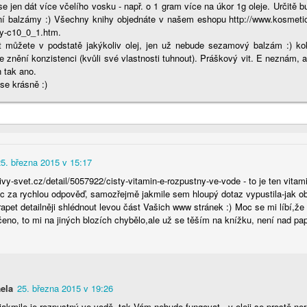
dceru. Teď jsem se k tomu konečně dokopala a sestavila jí lehký
e jen dát více včelího vosku - např. o 1 gram více na úkor 1g oleje. Určitě b
ém, který bude harmonizovat její problematickou pleť. No a věřím, že
tní balzámy :) Všechny knihy objednáte v našem eshopu http://www.kosmetic
de inspirací i pro vás.
hy-c10_0_1.htm.
t můžete v podstatě jakýkoliv olej, jen už nebude sezamový balzám :) 
e znění konzistenci (kvůli své vlastnosti tuhnout). Práškový vit. E neznám, 
h tak ano.
se krásně :)
Koupelová máslíčka
OV
18
Určitě jste někdy použili do vany takové ty olejové barevné
kuličky, které se v lázni rozpustí. Já mám pro vás nápad na něco
25. března 2015 v 15:17
pšího, co zvládnete během chvilky. Navíc je to i inspirace na skvělý
ivy-svet.cz/detail/5057922/cisty-vitamin-e-rozpustny-ve-vode - to je ten vitam
rek pod stromeček - jako jo, už to zase klepe na dveře.
oc za rychlou odpověď, samozřejmě jakmile sem hloupý dotaz vypustila-jak o
rapet detailněji shlédnout levou část Vašich www stránek :) Moc se mi líbí,že
čeno, to mi na jiných blozích chybělo,ale už se těším na knížku, není nad pa
Inspirace - FRANKBODY Coffee Lip Scrub
OV
ela
25. března 2015 v 19:26
17
Tak po nějaké době si dovolím zase imitovat. Do emailu mi přišla
jakmile je rozpustný ve vodě, tak Vám nebude fungovat - v oleji se prostě ner