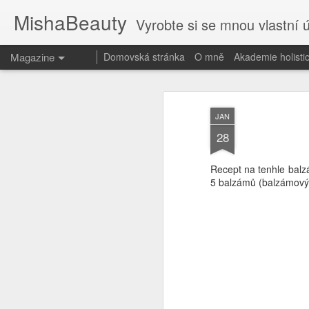
MishaBeauty
Vyrobte si se mnou vlastní 
Magazine
Domovská stránka
O mně
Akademie holist
JAN
28
Recept na tenhle balzá
5 balzámů (balzámovýc