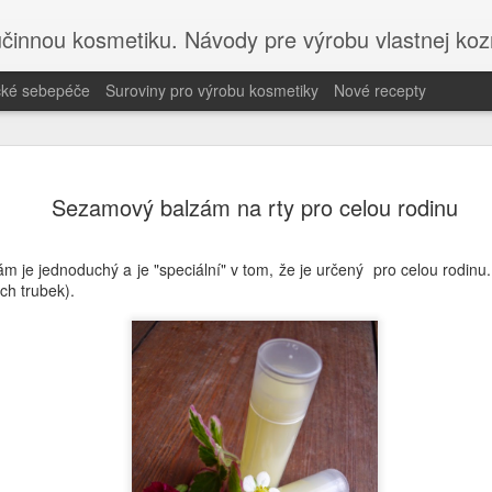
účinnou kosmetiku. Návody pre výrobu vlastnej koz
ické sebepéče
Suroviny pro výrobu kosmetiky
Nové recepty
Navštivte 
MAY
Sezamový balzám na rty pro celou rodinu
22
on-line kur
Objevte holistickou péči a
m je jednoduchý a je "speciální" v tom, že je určený pro celou rodinu.
Akademií holistické sebep
h trubek).
Pokud hledáte inspiraci pro
k novému blogu Misha Beaut
na výrobu bezpečné DIY ko
Objevte, jak propojit příro
sdílím studiemi podložené 
holistické sebepéče.