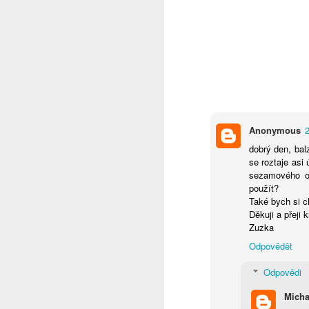
ne
p
N
Anonymous
dobrý den, bal
se roztaje asi
v
sezamového o
ur
použít?
t
Také bych si c
ú
Děkuji a přeji 
s
Zuzka
dr
Odpovědět
Odpovědi
N
Micha