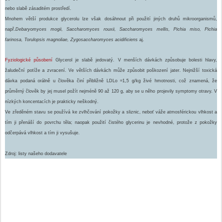
nebo slabě zásaditém prostředí.
Mnohem větší produkce glycerolu lze však dosáhnout při použití jiných druhů mikroorganismů,
např.
Debaryomyces mogii, Saccharomyces rouxii, Saccharomyces mellis, Pichia miso, Pichia
farinosa, Torulopsis magnoliae, Zygosaccharomyces acidificiens
aj.
Fyziologické působení
Glycerol je slabě jedovatý. V menších dávkách způsobuje bolesti hlavy,
žaludeční potíže a zvracení. Ve větších dávkách může způsobit poškození jater. Nejnižší toxická
dávka podaná orálně u člověka činí přibližně LDLo =1,5 g/kg živé hmotnosti, což znamená, že
průměrný člověk by jej musel požít nejméně 90 až 120 g, aby se u něho projevily symptomy otravy. V
nízkých koncentacích je prakticky neškodný.
Ve zředěném stavu se používá ke zvlhčování pokožky a sliznic, neboť váže atmosférickou vlhkost a
tím ji přenáší do povrchu těla; naopak použití čistého glycerinu je nevhodné, protože z pokožky
odčerpává vlhkost a tím ji vysušuje.
Zdroj: listy našeho dodavatele