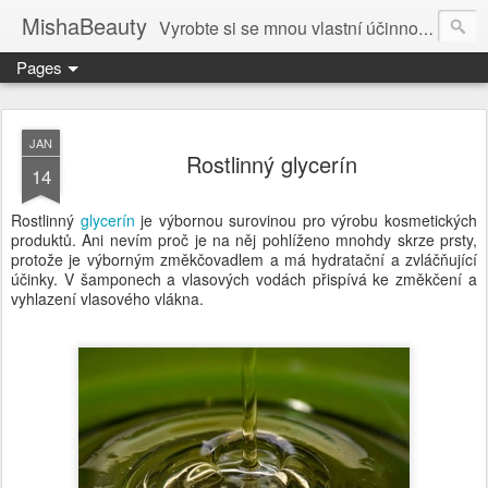
MishaBeauty
Vyrobte si se mnou vlastní účinnou kosmetiku. Návody pre výrobu vlastnej kozmetiky.
Pages
JAN
Rostlinný glycerín
14
Rostlinný
glycerín
je výbornou surovinou pro výrobu kosmetických
produktů. Ani nevím proč je na něj pohlíženo mnohdy skrze prsty,
protože je výborným změkčovadlem a má hydratační a zvláčňující
účinky. V šamponech a vlasových vodách přispívá ke změkčení a
vyhlazení vlasového vlákna.