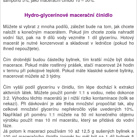
Hydro-glycerínové macerační činidlo
Můžete si vybrat z mnoha podílů, záležet bude na tom, jak chcete
naložit s konečným macerátem. Pokud jím chcete zcela nahradit
vodní fázi, pak na 9 dílů vody vezměte 1 díl glycerínu. Hotový
macerát je nutné konzervovat a skladovat v ledničce (pokud ho
ihned nepoužijete).
Čím drobnější budou částečky bylinek, tím kratší může být doba
macerace. Pokud máte rostlinný prášek, stačí macerovat 24 hodin
v temnu při pokojové teplotě. Pokud máte klasické sušené bylinky,
macerovat můžete až 3 týdny.
Čím vyšší podíl glycerínu v činidlu, tím lépe dochází k extrakci
aktivních látek. Můžete použít poměr 1:1 s vodou, nebo dokonce
3:2. Výhodou těchto macerátů je i nižší riziko kontaminace (tolik se
nekazí). Při dávkování je ale třeba množství propočítat tak, aby
celkové množství glycerínu nepřekročilo výše uvedených 10%.
Například při poměru 1:1 můžete na 50 ml konečného objemu
výrobku použít max 10 ml macerátu, který se přidává do vodní
fáze.
Já potom k maceraci používám 10 až 12,5 g sušených bylinek a
100 ml maceračního činidla (poměr by měl být na 1 díl bylinek 5