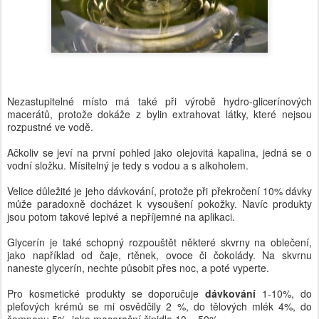
Nezastupitelné místo má také při výrobě hydro-glicerínových
macerátů, protože dokáže z bylin extrahovat látky, které nejsou
rozpustné ve vodě.
Ačkoliv se jeví na první pohled jako olejovitá kapalina, jedná se o
vodní složku. Mísitelný je tedy s vodou a s alkoholem.
Velice důležité je jeho dávkování, protože při překročení 10% dávky
může paradoxně docházet k vysoušení pokožky. Navíc produkty
jsou potom takové lepivé a nepříjemné na aplikaci.
Glycerín je také schopný rozpouštět některé skvrny na oblečení,
jako například od čaje, rtěnek, ovoce či čokolády. Na skvrnu
naneste glycerín, nechte působit přes noc, a poté vyperte.
Pro kosmetické produkty se doporučuje
dávkování
1-10%, do
pleťových krémů se mi osvědčily 2 %, do tělových mlék 4%, do
šamponu 5%, jako macerační činidlo 10 – 50%.