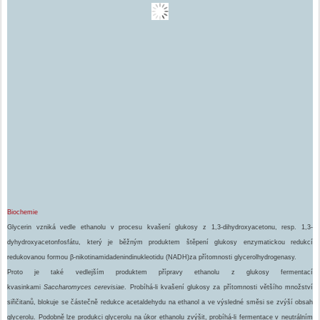
Biochemie
Glycerin vzniká vedle ethanolu v procesu kvašení glukosy z 1,3-dihydroxyacetonu, resp. 1,3-
dyhydroxyacetonfosfátu, který je běžným produktem štěpení glukosy enzymatickou redukcí
redukovanou formou β-nikotinamidadenindinukleotidu (NADH)za přítomnosti glycerolhydrogenasy.
Proto je také vedlejším produktem přípravy ethanolu z glukosy fermentací
kvasinkami
Saccharomyces cerevisiae
. Probíhá-li kvašení glukosy za přítomnosti většího množství
siřičitanů, blokuje se částečně redukce acetaldehydu na ethanol a ve výsledné směsi se zvýší obsah
glycerolu. Podobně lze produkci glycerolu na úkor ethanolu zvýšit, probíhá-li fermentace v neutrálním