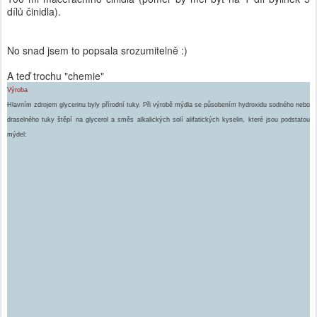
dílů činidla).
No snad jsem to popsala srozumitelně :)
A teď trochu "chemie"
Výroba
Hlavním zdrojem glycerinu byly přírodní tuky. Při výrobě mýdla se působením hydroxidu sodného nebo
draselného tuky štěpí na glycerol a směs alkalických solí alifatických kyselin, které jsou podstatou
mýdel: