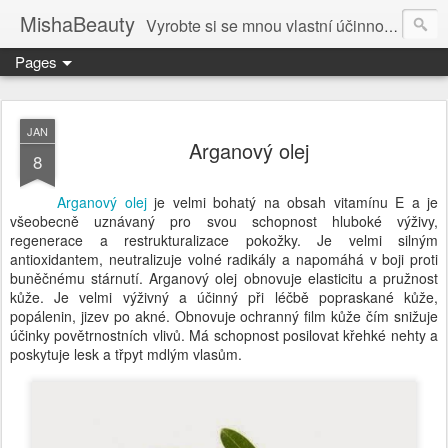
MishaBeauty
Vyrobte si se mnou vlastní účinnou kosmetiku. Návody pre výrobu vlastnej kozmetiky.
Pages
JAN
Arganový olej
8
Arganový olej
je velmi bohatý na obsah vitamínu E a je
všeobecně uznávaný pro svou schopnost hluboké výživy,
regenerace a restrukturalizace pokožky. Je velmi silným
antioxidantem, neutralizuje volné radikály a napomáhá v boji proti
buněčnému stárnutí. Arganový olej obnovuje elasticitu a pružnost
kůže. Je velmi výživný a účinný při léčbě popraskané kůže,
popálenin, jizev po akné. Obnovuje ochranný film kůže čím snižuje
účinky povětrnostních vlivů. Má schopnost posilovat křehké nehty a
poskytuje lesk a třpyt mdlým vlasům.