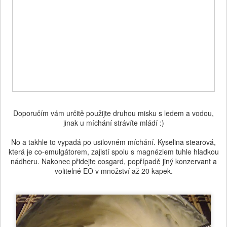
Doporučím vám určitě použijte druhou misku s ledem a vodou,
jinak u míchání strávíte mládí :)
No a takhle to vypadá po usilovném míchání. Kyselina stearová,
která je co-emulgátorem, zajistí spolu s magnéziem tuhle hladkou
nádheru. Nakonec přidejte cosgard, popřípadě jiný konzervant a
volitelné EO v množství až 20 kapek.