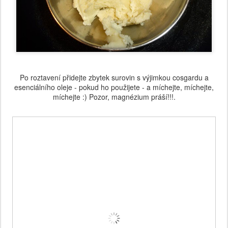
Po roztavení přidejte zbytek surovin s výjimkou cosgardu a
esenciálního oleje - pokud ho použijete - a míchejte, míchejte,
míchejte :) Pozor, magnézium práší!!!.