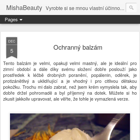
MishaBeauty
Vyrobte si se mnou vlastní účinnou kosmetiku. Návody pre výrobu vlastnej kozmetiky.
Pages
DEC
Ochranný balzám
5
Tento balzám je velmi, opakuji velmi mastný, ale je ideální pro
zimní období a dále díky svému složení dobře poslouží jako
prostředek k léčbě drobných poranění, popálenin, oděrek, je
protizánětlivý a uklidňující a je vhodný i pro citlivou dětskou
pokožku. Trochu mi dalo zabrat, než jsem krém vymyslela tak, aby
dobře držel pohromadě a byl příjemný na dotek. Můžete si ho
zkusit jakkoliv upravovat, ale věřte, že tohle je vymazlená verze.