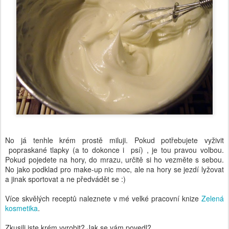
No já tenhle krém prostě miluji. Pokud potřebujete vyživit
popraskané tlapky (a to dokonce i psí) , je tou pravou volbou.
Pokud pojedete na hory, do mrazu, určitě si ho vezměte s sebou.
No jako podklad pro make-up nic moc, ale na hory se jezdí lyžovat
a jinak sportovat a ne předvádět se :)
Více skvělých receptů naleznete v mé velké pracovní knize
Zelená
kosmetika
.
Zkusili jste krém vyrobit? Jak se vám povedl?