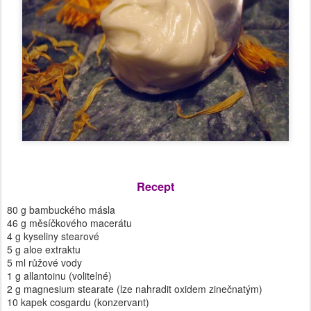
Recept
80 g bambuckého másla
46 g měsíčkového macerátu
4 g kyseliny stearové
5 g aloe extraktu
5 ml růžové vody
1 g allantoinu (volitelné)
2 g magnesium stearate (lze nahradit oxidem zinečnatým)
10 kapek cosgardu (konzervant)