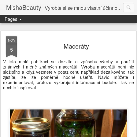
MishaBeauty
Vyrobte si se mnou vlastní účinnou kosmetiku. Návody pre výrobu vlastnej kozmetiky.
Pages
NOV
Maceráty
5
V této malé publikaci se dozvíte o způsobu výroby a použití
známých i méně známých macerátů. Výroba macerátů není nic
složitého a když vezmete v potaz cenu například třezalkového, tak
zjistíte, že lze poměrně hodně ušetřit. Navíc můžete i
experimentovat, protože vyzbrojeni informacemi budete. Tak se
nechte inspirovat.