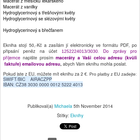
Macerát z měsíčku lékařského
Macerát z vanilky
Hydroglycerinový s třešňovými květy
Hydroglycerinový se slézovými květy
Hydroglycerinový s břečťanem
Ekniha stojí 50,-Kč a zasílám jí elektronicky ve formátu PDF, po
připsání peněz na účet
Do zprávy pro
1252224013/3030.
příjemce
napište prosím
maceráty a
Vaši
celou adresu (kvůli
faktuře)
emailovou adresu
,
abych Vám eknihu mohla poslat.
Pokud jste z EU, můžete mít eknihu za 2
€. Pro platby z EU zadejte:
SWIFT/BIC    AIRACZPP
IBAN: CZ38 3030 0000 0012 5222 4013
Publikoval(a)
Michaela
5th November 2014
Štítky:
Eknihy