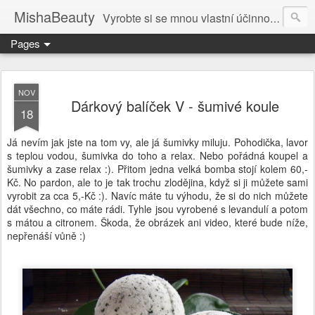
MishaBeauty
Vyrobte si se mnou vlastní účinnou kosmetiku. Návody pre výrobu vlastnej kozmetiky.
Pages
NOV
Dárkový balíček V - šumivé koule
18
Já nevím jak jste na tom vy, ale já šumivky miluju. Pohodička, lavor
s teplou vodou, šumivka do toho a relax. Nebo pořádná koupel a
šumivky a zase relax :). Přitom jedna velká bomba stojí kolem 60,-
Kč. No pardon, ale to je tak trochu zlodějina, když si ji můžete sami
vyrobit za cca 5,-Kč :). Navíc máte tu výhodu, že si do nich můžete
dát všechno, co máte rádi. Tyhle jsou vyrobené s levandulí a potom
s mátou a citronem. Škoda, že obrázek ani video, které bude níže,
nepřenáší vůně :)