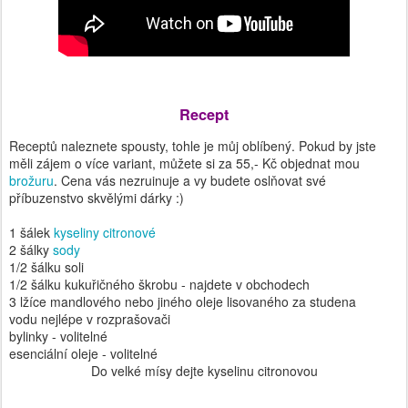
Recept
Receptů naleznete spousty, tohle je můj oblíbený. Pokud by jste
měli zájem o více variant, můžete si za 55,- Kč objednat mou
brožuru
. Cena vás nezruinuje a vy budete oslňovat své
příbuzenstvo skvělými dárky :)
1 šálek
kyseliny citronové
2 šálky
sody
1/2 šálku soli
1/2 šálku kukuřičného škrobu - najdete v obchodech
3 lžíce mandlového nebo jiného oleje lisovaného za studena
vodu nejlépe v rozprašovači
bylinky - volitelné
esenciální oleje - volitelné
Do velké mísy dejte kyselinu citronovou