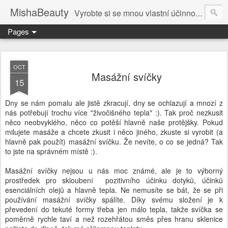
MishaBeauty
Vyrobte si se mnou vlastní účinnou kosmetiku. Návody pre výrobu vlastnej kozmetiky.
Pages
OCT
Masážní svíčky
15
Dny se nám pomalu ale jistě zkracují, dny se ochlazují a mnozí z
nás potřebují trochu více "živočišného tepla" :). Tak proč nezkusit
něco neobvyklého, něco co potěší hlavně naše protějšky. Pokud
milujete masáže a chcete zkusit i něco jiného, zkuste si vyrobit (a
hlavně pak použít) masážní svíčku. Že nevíte, o co se jedná? Tak
to jste na správném místě :).
Masážní svíčky nejsou u nás moc známé, ale je to výborný
prostředek pro skloubení pozitivního účinku dotyků, účinků
esenciálních olejů a hlavně tepla. Ne nemusíte se bát, že se při
používání masážní svíčky spálíte. Díky svému složení je k
převedení do tekuté formy třeba jen málo tepla, takže svíčka se
poměrně rychle taví a než rozehřátou směs přes hranu sklenice