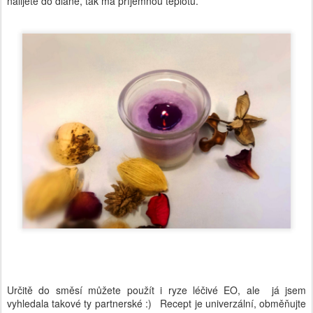
nalijete do dlaně, tak má příjemnou teplotu.
Určitě do směsí můžete použít i ryze léčivé EO, ale já jsem
vyhledala takové ty partnerské :) Recept je univerzální, obměňujte