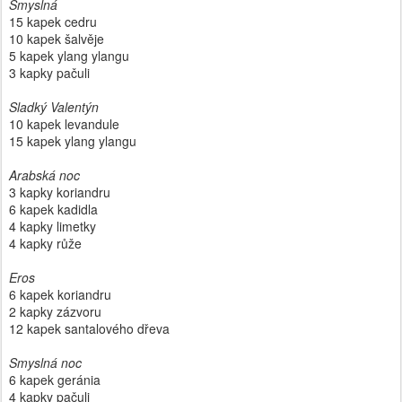
Smyslná
15 kapek cedru
10 kapek šalvěje
5 kapek ylang ylangu
3 kapky pačuli
Sladký Valentýn
10 kapek levandule
15 kapek ylang ylangu
Arabská noc
3 kapky koriandru
6 kapek kadidla
4 kapky limetky
4 kapky růže
Eros
6 kapek koriandru
2 kapky zázvoru
12 kapek santalového dřeva
Smyslná noc
6 kapek geránia
4 kapky pačuli