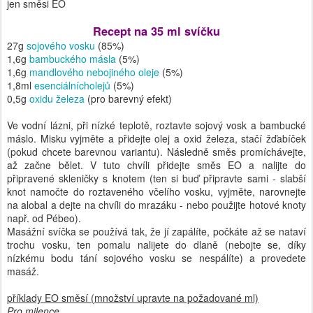
jen směsi EO
Recept na 35 ml svíčku
27g
sojového vosku
(85%)
1,6g
bambuckého másla
(5%)
1,6g
mandlového nebojiného oleje
(5%)
1,8ml
esenciálnícholejů
(5%)
0,5g
oxidu železa
(pro barevný efekt)
Ve vodní lázni, při nízké teplotě, roztavte sojový vosk a bambucké
máslo. Misku vyjměte a přidejte olej a oxid železa, stačí žďabíček
(pokud chcete barevnou variantu). Následně směs promíchávejte,
až začne bělet. V tuto chvíli přidejte směs EO a nalijte do
připravené skleničky s knotem (ten si buď připravte sami - slabší
knot namočte do roztaveného včelího vosku, vyjměte, narovnejte
na alobal a dejte na chvíli do mrazáku - nebo použijte hotové knoty
např. od Pébeo).
Masážní svíčka se používá tak, že jí zapálíte, počkáte až se nataví
trochu vosku, ten pomalu nalijete do dlaně (nebojte se, díky
nízkému bodu tání sojového vosku se nespálíte) a provedete
masáž.
příklady EO směsí (množství upravte na požadované ml)
Pro milence